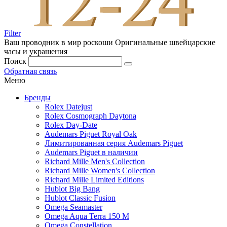
Filter
Ваш проводник в мир роскоши
Оригинальные швейцарские
часы и украшения
Поиск
Обратная связь
Меню
Бренды
Rolex Datejust
Rolex Cosmograph Daytona
Rolex Day-Date
Audemars Piguet Royal Oak
Лимитированная серия Audemars Piguet
Audemars Piguet в наличии
Richard Mille Men's Collection
Richard Mille Women's Collection
Richard Mille Limited Editions
Hublot Big Bang
Hublot Classic Fusion
Omega Seamaster
Omega Aqua Terra 150 M
Omega Constellation