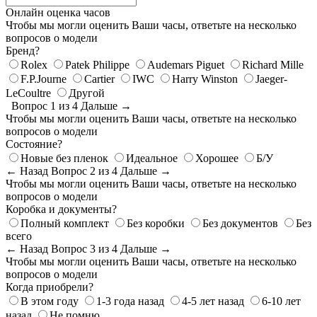
Онлайн оценка часов
Чтобы мы могли оценить Ваши часы, ответьте на несколько
вопросов о модели
Бренд?
Rolex
Patek Philippe
Audemars Piguet
Richard Mille
F.P.Journe
Cartier
IWC
Harry Winston
Jaeger-
LeCoultre
Другой
Вопрос 1 из 4
Дальше →
Чтобы мы могли оценить Ваши часы, ответьте на несколько
вопросов о модели
Состояние?
Новые без пленок
Идеальное
Хорошее
Б/У
← Назад
Вопрос 2 из 4
Дальше →
Чтобы мы могли оценить Ваши часы, ответьте на несколько
вопросов о модели
Коробка и документы?
Полный комплект
Без коробки
Без документов
Без
всего
← Назад
Вопрос 3 из 4
Дальше →
Чтобы мы могли оценить Ваши часы, ответьте на несколько
вопросов о модели
Когда приобрели?
В этом году
1-3 года назад
4-5 лет назад
6-10 лет
назад
Не помню