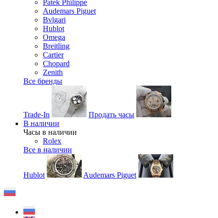
Patek Philippe
Audemars Piguet
Bvlgari
Hublot
Omega
Breitling
Cartier
Chopard
Zenith
Все бренды
Trade-In
Продать часы
В наличии
Часы в наличии
Rolex
Все в наличии
Hublot
Audemars Piguet