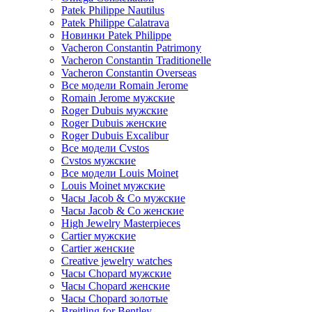
Patek Philippe Nautilus
Patek Philippe Calatrava
Новинки Patek Philippe
Vacheron Constantin Patrimony
Vacheron Constantin Traditionelle
Vacheron Constantin Overseas
Все модели Romain Jerome
Romain Jerome мужские
Roger Dubuis мужские
Roger Dubuis женские
Roger Dubuis Excalibur
Все модели Cvstos
Cvstos мужские
Все модели Louis Moinet
Louis Moinet мужские
Часы Jacob & Co мужские
Часы Jacob & Co женские
High Jewelry Masterpieces
Cartier мужские
Cartier женские
Creative jewelry watches
Часы Chopard мужские
Часы Сhopard женские
Часы Сhopard золотые
Breitling for Bentley