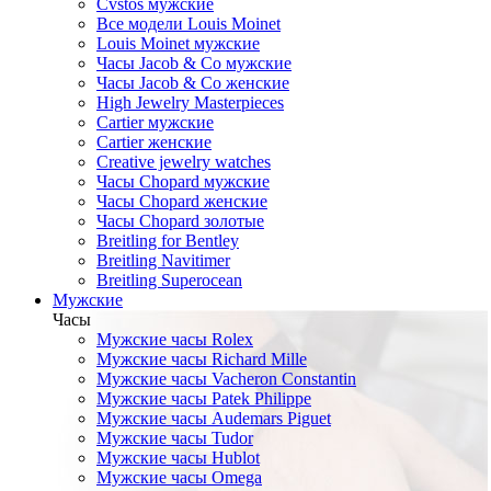
Cvstos мужские
Все модели Louis Moinet
Louis Moinet мужские
Часы Jacob & Co мужские
Часы Jacob & Co женские
High Jewelry Masterpieces
Cartier мужские
Cartier женские
Creative jewelry watches
Часы Chopard мужские
Часы Сhopard женские
Часы Сhopard золотые
Breitling for Bentley
Breitling Navitimer
Breitling Superocean
Мужские
Часы
Мужские часы Rolex
Мужские часы Richard Mille
Мужские часы Vacheron Constantin
Мужские часы Patek Philippe
Мужские часы Audemars Piguet
Мужские часы Tudor
Мужские часы Hublot
Мужские часы Omega