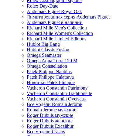
Rolex Cosmograph Daytona
Rolex Day-Date
Audemars Piguet Royal Oak
Лимитированная серия Audemars Piguet
Audemars Piguet в наличии
Richard Mille Men's Collection
Richard Mille Women's Collection
Richard Mille Limited Editions
Hublot Big Bang
Hublot Classic Fusion
Omega Seamaster
Omega Aqua Terra 150 M
Omega Constellation
Patek Philippe Nautilus
Patek Philippe Calatrava
Новинки Patek Philippe
Vacheron Constantin Patrimony
Vacheron Constantin Traditionelle
Vacheron Constantin Overseas
Все модели Romain Jerome
Romain Jerome мужские
Roger Dubuis мужские
Roger Dubuis женские
Roger Dubuis Excalibur
Все модели Cvstos