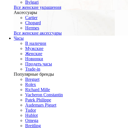
Bvlgari
Все женские украшения
Аксессуары
Cartier
Chopard
Hermes
Все женские аксессуары
Часы
В наличии
Мужские
Женские
Новинки
Продать часы
Trade-in
Популярные бренды
Breguet
Rolex
Richard Mille
Vacheron Constantin
Patek Philippe
Audemars Piguet
Tudor
Hublot
Omega
Breitling