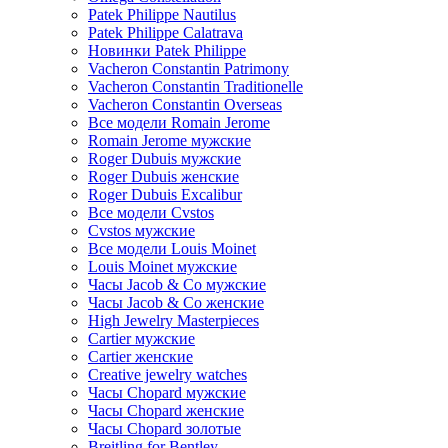
Patek Philippe Nautilus
Patek Philippe Calatrava
Новинки Patek Philippe
Vacheron Constantin Patrimony
Vacheron Constantin Traditionelle
Vacheron Constantin Overseas
Все модели Romain Jerome
Romain Jerome мужские
Roger Dubuis мужские
Roger Dubuis женские
Roger Dubuis Excalibur
Все модели Cvstos
Cvstos мужские
Все модели Louis Moinet
Louis Moinet мужские
Часы Jacob & Co мужские
Часы Jacob & Co женские
High Jewelry Masterpieces
Cartier мужские
Cartier женские
Creative jewelry watches
Часы Chopard мужские
Часы Сhopard женские
Часы Сhopard золотые
Breitling for Bentley