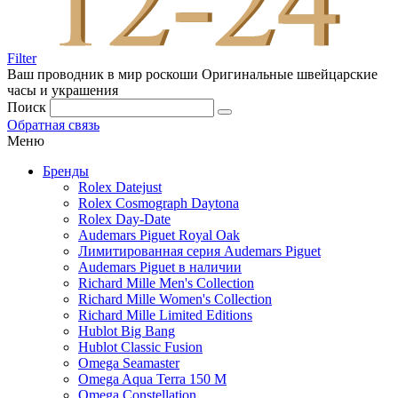
Filter
Ваш проводник в мир роскоши
Оригинальные швейцарские
часы и украшения
Поиск
Обратная связь
Меню
Бренды
Rolex Datejust
Rolex Cosmograph Daytona
Rolex Day-Date
Audemars Piguet Royal Oak
Лимитированная серия Audemars Piguet
Audemars Piguet в наличии
Richard Mille Men's Collection
Richard Mille Women's Collection
Richard Mille Limited Editions
Hublot Big Bang
Hublot Classic Fusion
Omega Seamaster
Omega Aqua Terra 150 M
Omega Constellation