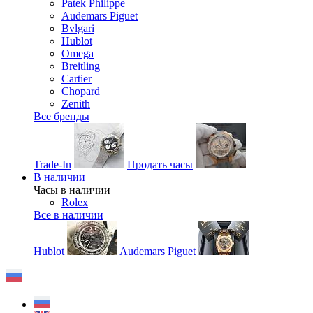
Patek Philippe
Audemars Piguet
Bvlgari
Hublot
Omega
Breitling
Cartier
Chopard
Zenith
Все бренды
Trade-In
Продать часы
В наличии
Часы в наличии
Rolex
Все в наличии
Hublot
Audemars Piguet