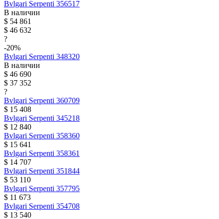
Bvlgari
Serpenti
356517
В наличии
$ 54 861
$ 46 632
?
-20%
Bvlgari
Serpenti
348320
В наличии
$ 46 690
$ 37 352
?
Bvlgari
Serpenti
360709
$ 15 408
Bvlgari
Serpenti
345218
$ 12 840
Bvlgari
Serpenti
358360
$ 15 641
Bvlgari
Serpenti
358361
$ 14 707
Bvlgari
Serpenti
351844
$ 53 110
Bvlgari
Serpenti
357795
$ 11 673
Bvlgari
Serpenti
354708
$ 13 540