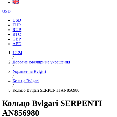
USD
USD
EUR
RUB
BTC
GBP
AED
12-24
/
Дорогие ювелирные украшения
/
Украшения Bvlgari
/
Кольца Bvlgari
/
Кольцо Bvlgari SERPENTI AN856980
Кольцо Bvlgari SERPENTI
AN856980