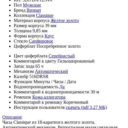
Пол
Мужские
Бренд
Breguet
Коллекция
Classique
Материал корпуса
Желтое золото
Размер корпуса
39 мм
Толщина
9,85 мм
Форма корпуса
Круг
Стекло
Сапфировое
Циферблат
Посеребренное золото
Цвет циферблата
Серебристый
Комментарий к цвету
Гильошированный
Запас хода
65 ч
Механизм
Автоматический
Калибр
516DRSR
Функции
Минуты
/
Часы
/
Дата
Водонепроницаемость
Да
Комментарий к водонепроницаемости
30 м
Ремешок
Кожа аллигатора
Комментарий к ремешку
Коричневый
Инструкция пользователя
скачать (pdf 3.27 МБ)
Описание
Часы Classique из 18-каратного желтого золота.
Автоматический механизм. Ретроградная малая секундная