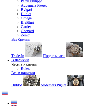
Patek Philippe
Audemars Piguet
Bvlgari
Hublot
Omega
Breitling
Cartier
Chopard
Zenith
Все бренды
Trade-In
Продать часы
В наличии
Часы в наличии
Rolex
Все в наличии
Hublot
Audemars Piguet