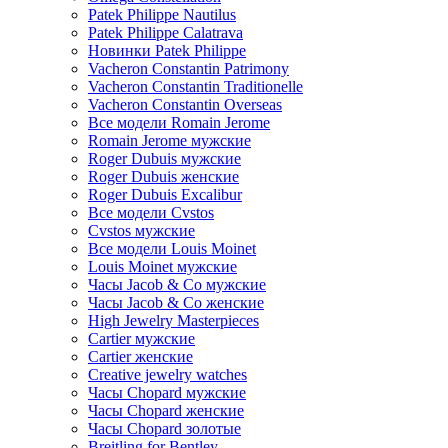
Patek Philippe Nautilus
Patek Philippe Calatrava
Новинки Patek Philippe
Vacheron Constantin Patrimony
Vacheron Constantin Traditionelle
Vacheron Constantin Overseas
Все модели Romain Jerome
Romain Jerome мужские
Roger Dubuis мужские
Roger Dubuis женские
Roger Dubuis Excalibur
Все модели Cvstos
Cvstos мужские
Все модели Louis Moinet
Louis Moinet мужские
Часы Jacob & Co мужские
Часы Jacob & Co женские
High Jewelry Masterpieces
Cartier мужские
Cartier женские
Creative jewelry watches
Часы Chopard мужские
Часы Сhopard женские
Часы Сhopard золотые
Breitling for Bentley