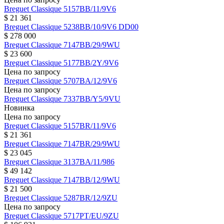
Breguet
Classique
5157BB/11/9V6
$ 21 361
Breguet
Classique
5238BB/10/9V6 DD00
$ 278 000
Breguet
Classique
7147BB/29/9WU
$ 23 600
Breguet
Classique
5177BB/2Y/9V6
Цена по запросу
Breguet
Classique
5707BA/12/9V6
Цена по запросу
Breguet
Classique
7337BB/Y5/9VU
Новинка
Цена по запросу
Breguet
Classique
5157BR/11/9V6
$ 21 361
Breguet
Classique
7147BR/29/9WU
$ 23 045
Breguet
Classique
3137BA/11/986
$ 49 142
Breguet
Classique
7147BB/12/9WU
$ 21 500
Breguet
Classique
5287BR/12/9ZU
Цена по запросу
Breguet
Classique
5717PT/EU/9ZU