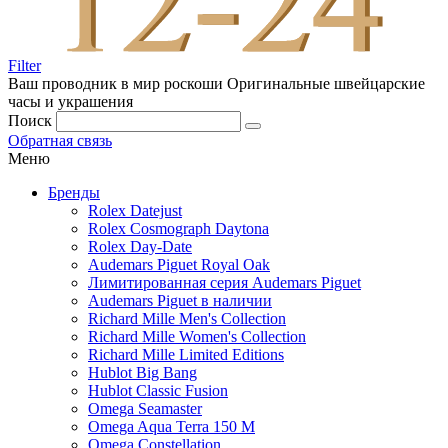
Filter
Ваш проводник в мир роскоши
Оригинальные швейцарские
часы и украшения
Поиск
Обратная связь
Меню
Бренды
Rolex Datejust
Rolex Cosmograph Daytona
Rolex Day-Date
Audemars Piguet Royal Oak
Лимитированная серия Audemars Piguet
Audemars Piguet в наличии
Richard Mille Men's Collection
Richard Mille Women's Collection
Richard Mille Limited Editions
Hublot Big Bang
Hublot Classic Fusion
Omega Seamaster
Omega Aqua Terra 150 M
Omega Constellation