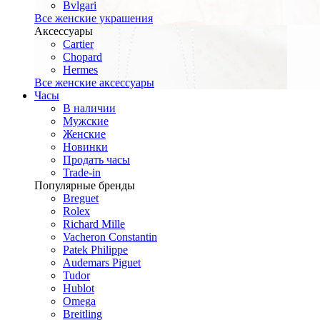
Bvlgari
Все женские украшения
Аксессуары
Cartier
Chopard
Hermes
Все женские аксессуары
Часы
В наличии
Мужские
Женские
Новинки
Продать часы
Trade-in
Популярные бренды
Breguet
Rolex
Richard Mille
Vacheron Constantin
Patek Philippe
Audemars Piguet
Tudor
Hublot
Omega
Breitling