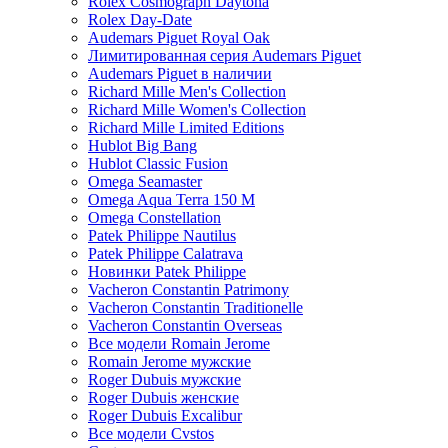
Rolex Cosmograph Daytona
Rolex Day-Date
Audemars Piguet Royal Oak
Лимитированная серия Audemars Piguet
Audemars Piguet в наличии
Richard Mille Men's Collection
Richard Mille Women's Collection
Richard Mille Limited Editions
Hublot Big Bang
Hublot Classic Fusion
Omega Seamaster
Omega Aqua Terra 150 M
Omega Constellation
Patek Philippe Nautilus
Patek Philippe Calatrava
Новинки Patek Philippe
Vacheron Constantin Patrimony
Vacheron Constantin Traditionelle
Vacheron Constantin Overseas
Все модели Romain Jerome
Romain Jerome мужские
Roger Dubuis мужские
Roger Dubuis женские
Roger Dubuis Excalibur
Все модели Cvstos