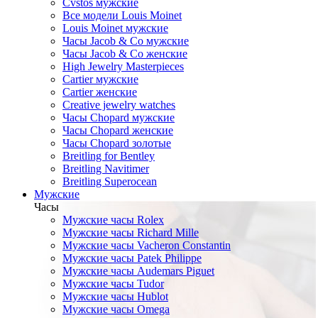
Cvstos мужские
Все модели Louis Moinet
Louis Moinet мужские
Часы Jacob & Co мужские
Часы Jacob & Co женские
High Jewelry Masterpieces
Cartier мужские
Cartier женские
Creative jewelry watches
Часы Chopard мужские
Часы Сhopard женские
Часы Сhopard золотые
Breitling for Bentley
Breitling Navitimer
Breitling Superocean
Мужские
Часы
Мужские часы Rolex
Мужские часы Richard Mille
Мужские часы Vacheron Constantin
Мужские часы Patek Philippe
Мужские часы Audemars Piguet
Мужские часы Tudor
Мужские часы Hublot
Мужские часы Omega