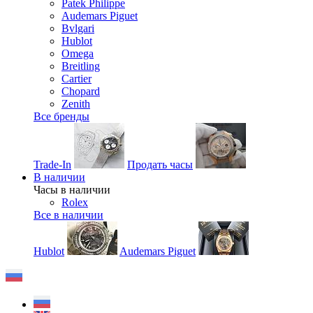
Patek Philippe
Audemars Piguet
Bvlgari
Hublot
Omega
Breitling
Cartier
Chopard
Zenith
Все бренды
Trade-In
Продать часы
В наличии
Часы в наличии
Rolex
Все в наличии
Hublot
Audemars Piguet