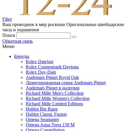
Filter
Ваш проводник в мир роскоши
Оригинальные швейцарские
часы и украшения
Поиск
Обратная связь
Меню
Бренды
Rolex Datejust
Rolex Cosmograph Daytona
Rolex Day-Date
Audemars Piguet Royal Oak
Лимитированная серия Audemars Piguet
Audemars Piguet в наличии
Richard Mille Men's Collection
Richard Mille Women's Collection
Richard Mille Limited Editions
Hublot Big Bang
Hublot Classic Fusion
Omega Seamaster
Omega Aqua Terra 150 M
Omega Constellation