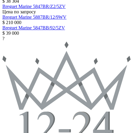
$ 38 304
Breguet
Marine
5847BR/Z2/5ZV
Цена по запросу
Breguet
Marine
5887BR/12/9WV
$ 210 000
Breguet
Marine
5847BB/92/5ZV
$ 39 000
?