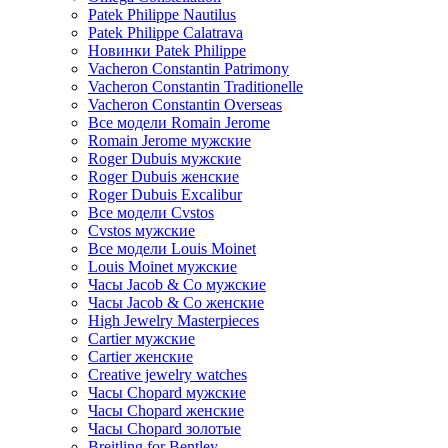
Patek Philippe Nautilus
Patek Philippe Calatrava
Новинки Patek Philippe
Vacheron Constantin Patrimony
Vacheron Constantin Traditionelle
Vacheron Constantin Overseas
Все модели Romain Jerome
Romain Jerome мужские
Roger Dubuis мужские
Roger Dubuis женские
Roger Dubuis Excalibur
Все модели Cvstos
Cvstos мужские
Все модели Louis Moinet
Louis Moinet мужские
Часы Jacob & Co мужские
Часы Jacob & Co женские
High Jewelry Masterpieces
Cartier мужские
Cartier женские
Creative jewelry watches
Часы Chopard мужские
Часы Сhopard женские
Часы Сhopard золотые
Breitling for Bentley