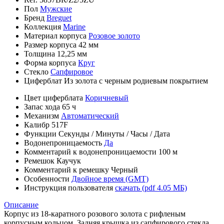
Пол
Мужские
Бренд
Breguet
Коллекция
Marine
Материал корпуса
Розовое золото
Размер корпуса
42 мм
Толщина
12,25 мм
Форма корпуса
Круг
Стекло
Сапфировое
Циферблат
Из золота с черным родиевым покрытием
Цвет циферблата
Коричневый
Запас хода
65 ч
Механизм
Автоматический
Калибр
517F
Функции
Секунды
/
Минуты
/
Часы
/
Дата
Водонепроницаемость
Да
Комментарий к водонепроницаемости
100 м
Ремешок
Каучук
Комментарий к ремешку
Черный
Особенности
Двойное время (GMT)
Инструкция пользователя
скачать (pdf 4.05 МБ)
Описание
Корпус из 18-каратного розового золота с рифленым
корпусным кольцом. Задняя крышка из сапфирового стекла.