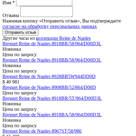
Имя *
Отзывы
Нажимая кнопку «Отправить отзыв», Вы подтверждаете
согласие на обработку персональных данных
Отправить отзыв
Другие часы из
коллекции Reine de Naples
Breguet
Reine de Naples
8918BR/58/964/D00D3L
Новинка
Цена по запросу
Breguet
Reine de Naples
8918BB/58/964/D00D3L
Новинка
Цена по запросу
Breguet
Reine de Naples
8928BB5W944DD0D
$ 40 981
Breguet
Reine de Naples
8908BB/52/864/D00D
Цена по запросу
Breguet
Reine de Naples
8918BR/5T/964/D00D3L
Новинка
Цена по запросу
Breguet
Reine de Naples
8918BA/58/964/D00D3L
Новинка
Цена по запросу
Breguet
Reine de Naples
8967ST/58/986