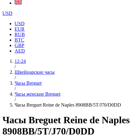
USD
USD
EUR
RUB
BTC
GBP
AED
12-24
/
Швейцарские часы
/
Часы Breguet
/
Часы женские Breguet
/
Часы Breguet Reine de Naples 8908BB/5T/J70/D0DD
Часы Breguet Reine de Naples
8908BB/5T/J70/D0DD