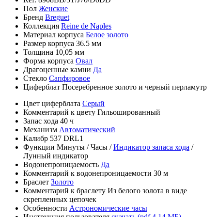
Пол
Женские
Бренд
Breguet
Коллекция
Reine de Naples
Материал корпуса
Белое золото
Размер корпуса
36.5 мм
Толщина
10,05 мм
Форма корпуса
Овал
Драгоценные камни
Да
Стекло
Сапфировое
Циферблат
Посеребренное золото и черный перламутр
Цвет циферблата
Серый
Комментарий к цвету
Гильошированный
Запас хода
40 ч
Механизм
Автоматический
Калибр
537 DRL1
Функции
Минуты
/
Часы
/
Индикатор запаса хода
/
Лунный индикатор
Водонепроницаемость
Да
Комментарий к водонепроницаемости
30 м
Браслет
Золото
Комментарий к браслету
Из белого золота в виде
скрепленных цепочек
Особенности
Астрономические часы
Инструкция пользователя
скачать (pdf 4.14 МБ)