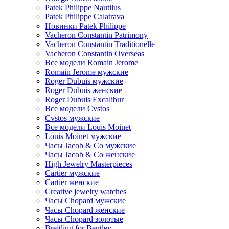
Patek Philippe Nautilus
Patek Philippe Calatrava
Новинки Patek Philippe
Vacheron Constantin Patrimony
Vacheron Constantin Traditionelle
Vacheron Constantin Overseas
Все модели Romain Jerome
Romain Jerome мужские
Roger Dubuis мужские
Roger Dubuis женские
Roger Dubuis Excalibur
Все модели Cvstos
Cvstos мужские
Все модели Louis Moinet
Louis Moinet мужские
Часы Jacob & Co мужские
Часы Jacob & Co женские
High Jewelry Masterpieces
Cartier мужские
Cartier женские
Creative jewelry watches
Часы Chopard мужские
Часы Сhopard женские
Часы Сhopard золотые
Breitling for Bentley