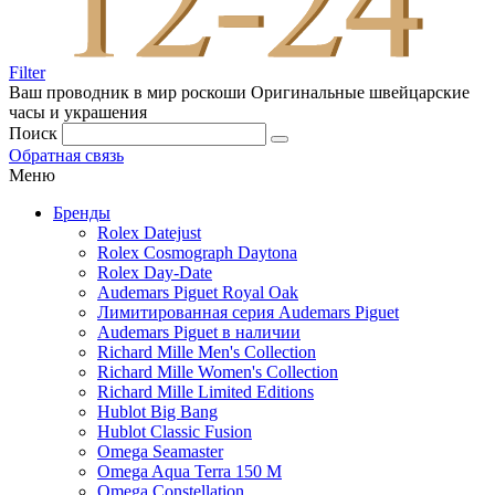
Filter
Ваш проводник в мир роскоши
Оригинальные швейцарские
часы и украшения
Поиск
Обратная связь
Меню
Бренды
Rolex Datejust
Rolex Cosmograph Daytona
Rolex Day-Date
Audemars Piguet Royal Oak
Лимитированная серия Audemars Piguet
Audemars Piguet в наличии
Richard Mille Men's Collection
Richard Mille Women's Collection
Richard Mille Limited Editions
Hublot Big Bang
Hublot Classic Fusion
Omega Seamaster
Omega Aqua Terra 150 M
Omega Constellation