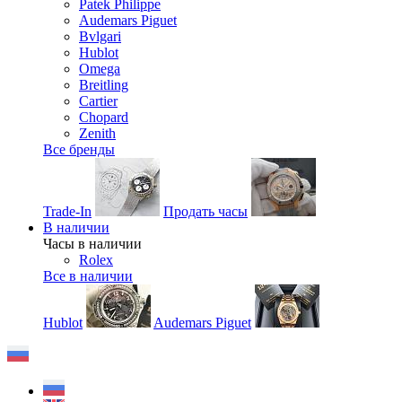
Patek Philippe
Audemars Piguet
Bvlgari
Hublot
Omega
Breitling
Cartier
Chopard
Zenith
Все бренды
Trade-In
Продать часы
В наличии
Часы в наличии
Rolex
Все в наличии
Hublot
Audemars Piguet