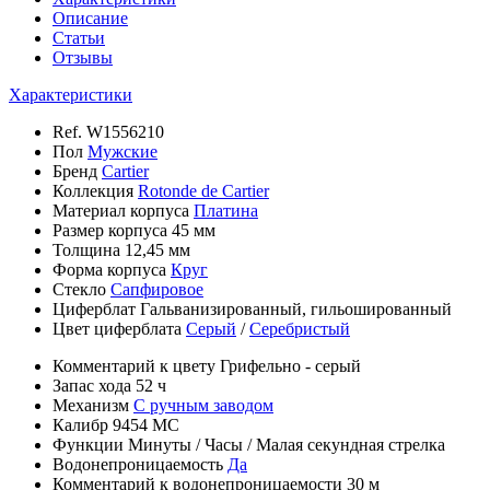
Описание
Статьи
Отзывы
Характеристики
Ref.
W1556210
Пол
Мужские
Бренд
Cartier
Коллекция
Rotonde de Cartier
Материал корпуса
Платина
Размер корпуса
45 мм
Толщина
12,45 мм
Форма корпуса
Круг
Стекло
Сапфировое
Циферблат
Гальванизированный, гильошированный
Цвет циферблата
Серый
/
Серебристый
Комментарий к цвету
Грифельно - серый
Запас хода
52 ч
Механизм
С ручным заводом
Калибр
9454 MC
Функции
Минуты
/
Часы
/
Малая секундная стрелка
Водонепроницаемость
Да
Комментарий к водонепроницаемости
30 м