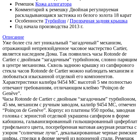
Ремешок
Кожа аллигатора
Комментарий к ремешку
Двойная регулируемая
раскладывающаяся застежка из белого золота 18 карат
Особенности
Турбийон
/
Прозрачная задняя крышка
Год начала производства
2013 г.
Описание
Уже более ста лет уникальный “загадочный” механизм,
отражающий непревзойденное часовое мастерство Cartier,
является наследием Дома. Так появились часы Rotonde de
Cartier с двойным “загадочным” турбийоном, словно парящим
в центре механизма. Сквозь заднюю крышку из сапфирового
стекла часов Rotonde de Cartier можно наблюдать механизм и
любоваться изысканной отделкой его компонентов.
Характеристики калибра 9454 MC высотой 5 мм полностью
отвечают требованиям, отличающим клеймо “Poinçon de
Genève”.
Часы Rotonde de Cartier с двойным “загадочным” турбийоном,
45 мм, механизм с ручным заводом, калибр 9454 MC, отмечен
“Poinçon de Genève”. Корпус из платины 950 пробы, заводная
головка с зернистой отделкой украшена сапфиром в форме
кабошона, гальванизированный гильошированный циферблат
грифельного цвета, посеребренная матовая ажурная решетка с
узором “солнечные лучи”, декалькированные черные римские
цифры, стрелки в форме мечей из вороненой стали. Ремешок