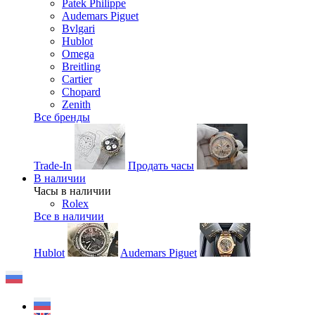
Patek Philippe
Audemars Piguet
Bvlgari
Hublot
Omega
Breitling
Cartier
Chopard
Zenith
Все бренды
Trade-In
Продать часы
В наличии
Часы в наличии
Rolex
Все в наличии
Hublot
Audemars Piguet