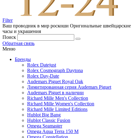
Filter
Ваш проводник в мир роскоши
Оригинальные швейцарские
часы и украшения
Поиск
Обратная связь
Меню
Бренды
Rolex Datejust
Rolex Cosmograph Daytona
Rolex Day-Date
Audemars Piguet Royal Oak
Лимитированная серия Audemars Piguet
Audemars Piguet в наличии
Richard Mille Men's Collection
Richard Mille Women's Collection
Richard Mille Limited Editions
Hublot Big Bang
Hublot Classic Fusion
Omega Seamaster
Omega Aqua Terra 150 M
Omega Constellation