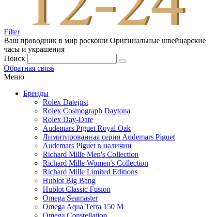
Filter
Ваш проводник в мир роскоши
Оригинальные швейцарские
часы и украшения
Поиск
Обратная связь
Меню
Бренды
Rolex Datejust
Rolex Cosmograph Daytona
Rolex Day-Date
Audemars Piguet Royal Oak
Лимитированная серия Audemars Piguet
Audemars Piguet в наличии
Richard Mille Men's Collection
Richard Mille Women's Collection
Richard Mille Limited Editions
Hublot Big Bang
Hublot Classic Fusion
Omega Seamaster
Omega Aqua Terra 150 M
Omega Constellation