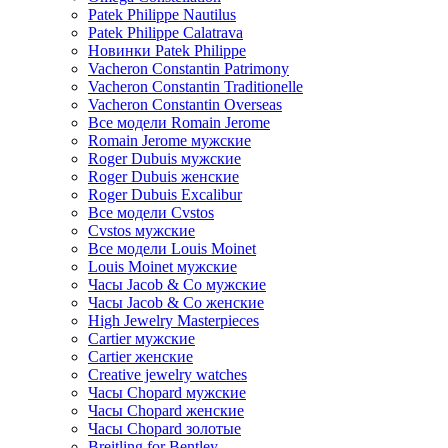
Patek Philippe Nautilus
Patek Philippe Calatrava
Новинки Patek Philippe
Vacheron Constantin Patrimony
Vacheron Constantin Traditionelle
Vacheron Constantin Overseas
Все модели Romain Jerome
Romain Jerome мужские
Roger Dubuis мужские
Roger Dubuis женские
Roger Dubuis Excalibur
Все модели Cvstos
Cvstos мужские
Все модели Louis Moinet
Louis Moinet мужские
Часы Jacob & Co мужские
Часы Jacob & Co женские
High Jewelry Masterpieces
Cartier мужские
Cartier женские
Creative jewelry watches
Часы Chopard мужские
Часы Сhopard женские
Часы Сhopard золотые
Breitling for Bentley