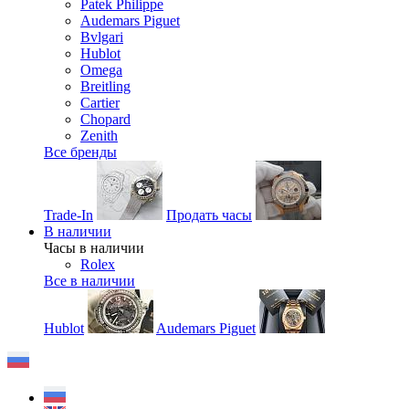
Patek Philippe
Audemars Piguet
Bvlgari
Hublot
Omega
Breitling
Cartier
Chopard
Zenith
Все бренды
Trade-In
Продать часы
В наличии
Часы в наличии
Rolex
Все в наличии
Hublot
Audemars Piguet