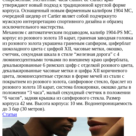
утверждают новый подход к традиционной круглой форме
корпуса. Оснащенный новым фирменным калибром 1904 МС,
очередной шедевр от Cartier являет собой подчеркнуто
мужскую интерпретацию спортивного дизайна и образец
исключительного мастерства.
Механизм с автоматическим подзаводом, калибр 1904-PS MC,
корпус из розового золота 18 карат, граненая заводная головка
из розового золота украшена граненым сапфиром, циферблат
шоколадного цвета с цифрой XII, часовые метки, окошко,
счетчик, секундная шкала в стиле “железная дорога” с 4
люминесцентными точками по внешнему краю циферблата,
декалькированные 6 римских цифр с отделкой розового цвета,
декалькированные часовые метки и цифра XII коричневого
цвета, люминесцентные стрелки в форме мечей из стали с
покрытием из розового золота, сапфировое стекло, браслет из
розового золота 18 карат, система блокировки, окошко даты в
положении “3 часа”, малый секундный счетчик в положении
“6 часов”, задняя крышка из сапфирового стекла. Размер
корпуса 42 мм. Высота корпуса: 10 мм. Водонепроницаемость
до 3 бар (30 метров).
Статьи