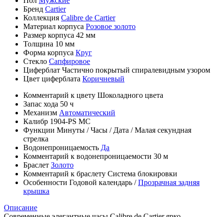
Пол
Мужские
Бренд
Cartier
Коллекция
Calibre de Cartier
Материал корпуса
Розовое золото
Размер корпуса
42 мм
Толщина
10 мм
Форма корпуса
Круг
Стекло
Сапфировое
Циферблат
Частично покрытый спиралевидным узором
Цвет циферблата
Коричневый
Комментарий к цвету
Шоколадного цвета
Запас хода
50 ч
Механизм
Автоматический
Калибр
1904-PS MC
Функции
Минуты
/
Часы
/
Дата
/
Малая секундная
стрелка
Водонепроницаемость
Да
Комментарий к водонепроницаемости
30 м
Браслет
Золото
Комментарий к браслету
Система блокировки
Особенности
Годовой календарь
/
Прозрачная задняя
крышка
Описание
Современные элегантные часы Calibre de Cartier ярко