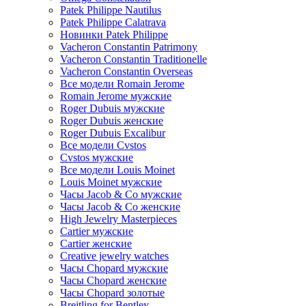
Patek Philippe Nautilus
Patek Philippe Calatrava
Новинки Patek Philippe
Vacheron Constantin Patrimony
Vacheron Constantin Traditionelle
Vacheron Constantin Overseas
Все модели Romain Jerome
Romain Jerome мужские
Roger Dubuis мужские
Roger Dubuis женские
Roger Dubuis Excalibur
Все модели Cvstos
Cvstos мужские
Все модели Louis Moinet
Louis Moinet мужские
Часы Jacob & Co мужские
Часы Jacob & Co женские
High Jewelry Masterpieces
Cartier мужские
Cartier женские
Creative jewelry watches
Часы Chopard мужские
Часы Сhopard женские
Часы Сhopard золотые
Breitling for Bentley