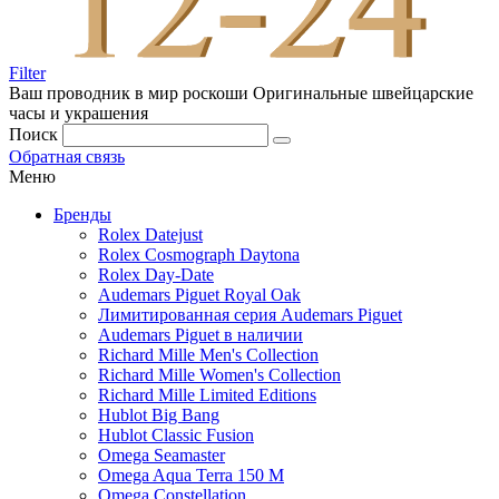
Filter
Ваш проводник в мир роскоши
Оригинальные швейцарские
часы и украшения
Поиск
Обратная связь
Меню
Бренды
Rolex Datejust
Rolex Cosmograph Daytona
Rolex Day-Date
Audemars Piguet Royal Oak
Лимитированная серия Audemars Piguet
Audemars Piguet в наличии
Richard Mille Men's Collection
Richard Mille Women's Collection
Richard Mille Limited Editions
Hublot Big Bang
Hublot Classic Fusion
Omega Seamaster
Omega Aqua Terra 150 M
Omega Constellation