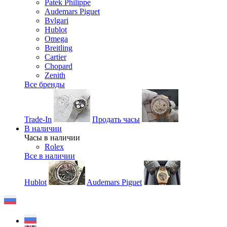
Patek Philippe
Audemars Piguet
Bvlgari
Hublot
Omega
Breitling
Cartier
Chopard
Zenith
Все бренды
Trade-In
Продать часы
В наличии
Часы в наличии
Rolex
Все в наличии
Hublot
Audemars Piguet