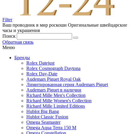
Filter
Ваш проводник в мир роскоши
Оригинальные швейцарские
часы и украшения
Поиск
Обратная связь
Меню
Бренды
Rolex Datejust
Rolex Cosmograph Daytona
Rolex Day-Date
Audemars Piguet Royal Oak
Лимитированная серия Audemars Piguet
Audemars Piguet в наличии
Richard Mille Men's Collection
Richard Mille Women's Collection
Richard Mille Limited Editions
Hublot Big Bang
Hublot Classic Fusion
Omega Seamaster
Omega Aqua Terra 150 M
Omega Constellation