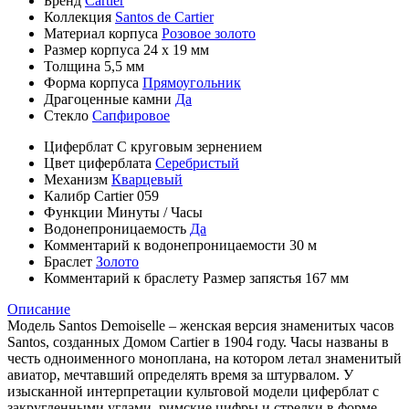
Бренд
Cartier
Коллекция
Santos de Cartier
Материал корпуса
Розовое золото
Размер корпуса
24 х 19 мм
Толщина
5,5 мм
Форма корпуса
Прямоугольник
Драгоценные камни
Да
Стекло
Сапфировое
Циферблат
С круговым зернением
Цвет циферблата
Серебристый
Механизм
Кварцевый
Калибр
Cartier 059
Функции
Минуты
/
Часы
Водонепроницаемость
Да
Комментарий к водонепроницаемости
30 м
Браслет
Золото
Комментарий к браслету
Размер запястья 167 мм
Описание
Модель Santos Demoiselle – женская версия знаменитых часов
Santos, созданных Домом Cartier в 1904 году. Часы названы в
честь одноименного моноплана, на котором летал знаменитый
авиатор, мечтавший определять время за штурвалом. У
изысканной интерпретации культовой модели циферблат с
закругленными углами, римские цифры и стрелки в форме