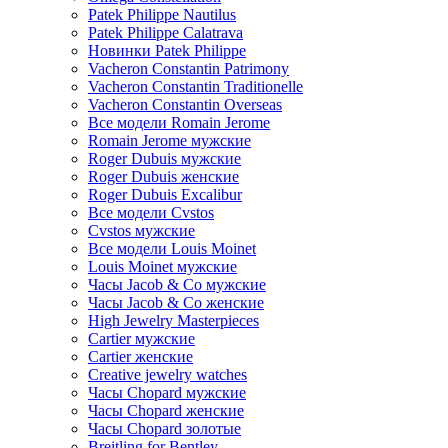
Patek Philippe Nautilus
Patek Philippe Calatrava
Новинки Patek Philippe
Vacheron Constantin Patrimony
Vacheron Constantin Traditionelle
Vacheron Constantin Overseas
Все модели Romain Jerome
Romain Jerome мужские
Roger Dubuis мужские
Roger Dubuis женские
Roger Dubuis Excalibur
Все модели Cvstos
Cvstos мужские
Все модели Louis Moinet
Louis Moinet мужские
Часы Jacob & Co мужские
Часы Jacob & Co женские
High Jewelry Masterpieces
Cartier мужские
Cartier женские
Creative jewelry watches
Часы Chopard мужские
Часы Сhopard женские
Часы Сhopard золотые
Breitling for Bentley