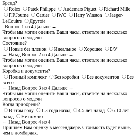
Бренд?
Rolex
Patek Philippe
Audemars Piguet
Richard Mille
F.P.Journe
Cartier
IWC
Harry Winston
Jaeger-
LeCoultre
Другой
Вопрос 1 из 4
Дальше →
Чтобы мы могли оценить Ваши часы, ответьте на несколько
вопросов о модели
Состояние?
Новые без пленок
Идеальное
Хорошее
Б/У
← Назад
Вопрос 2 из 4
Дальше →
Чтобы мы могли оценить Ваши часы, ответьте на несколько
вопросов о модели
Коробка и документы?
Полный комплект
Без коробки
Без документов
Без
всего
← Назад
Вопрос 3 из 4
Дальше →
Чтобы мы могли оценить Ваши часы, ответьте на несколько
вопросов о модели
Когда приобрели?
В этом году
1-3 года назад
4-5 лет назад
6-10 лет
назад
Не помню
← Назад
Вопрос 4 из 4
Пришлём Вам оценку в мессенджере. Стоимость будет выше,
чем в ломбардах.