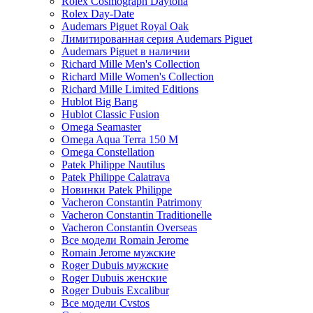
Rolex Cosmograph Daytona
Rolex Day-Date
Audemars Piguet Royal Oak
Лимитированная серия Audemars Piguet
Audemars Piguet в наличии
Richard Mille Men's Collection
Richard Mille Women's Collection
Richard Mille Limited Editions
Hublot Big Bang
Hublot Classic Fusion
Omega Seamaster
Omega Aqua Terra 150 M
Omega Constellation
Patek Philippe Nautilus
Patek Philippe Calatrava
Новинки Patek Philippe
Vacheron Constantin Patrimony
Vacheron Constantin Traditionelle
Vacheron Constantin Overseas
Все модели Romain Jerome
Romain Jerome мужские
Roger Dubuis мужские
Roger Dubuis женские
Roger Dubuis Excalibur
Все модели Cvstos