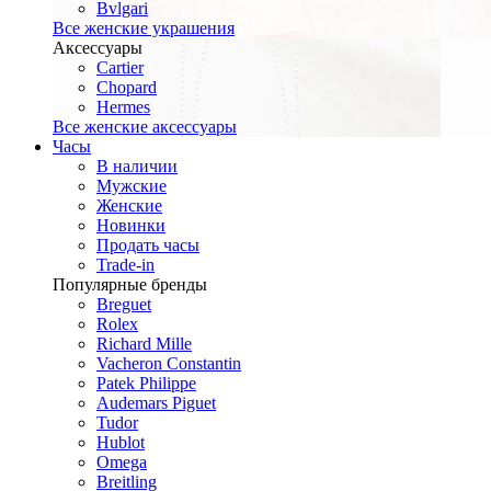
Bvlgari
Все женские украшения
Аксессуары
Cartier
Chopard
Hermes
Все женские аксессуары
Часы
В наличии
Мужские
Женские
Новинки
Продать часы
Trade-in
Популярные бренды
Breguet
Rolex
Richard Mille
Vacheron Constantin
Patek Philippe
Audemars Piguet
Tudor
Hublot
Omega
Breitling