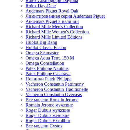
Rolex Cosmograph Daytona
Rolex Day-Date
Audemars Piguet Royal Oak
Лимитированная серия Audemars Piguet
Audemars Piguet в наличии
Richard Mille Men's Collection
Richard Mille Women's Collection
Richard Mille Limited Editions
Hublot Big Bang
Hublot Classic Fusion
Omega Seamaster
Omega Aqua Terra 150 M
Omega Constellation
Patek Philippe Nautilus
Patek Philippe Calatrava
Новинки Patek Philippe
Vacheron Constantin Patrimony
Vacheron Constantin Traditionelle
Vacheron Constantin Overseas
Все модели Romain Jerome
Romain Jerome мужские
Roger Dubuis мужские
Roger Dubuis женские
Roger Dubuis Excalibur
Все модели Cvstos