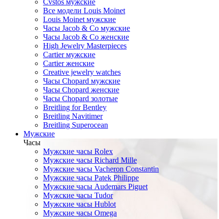
Cvstos мужские
Все модели Louis Moinet
Louis Moinet мужские
Часы Jacob & Co мужские
Часы Jacob & Co женские
High Jewelry Masterpieces
Cartier мужские
Cartier женские
Creative jewelry watches
Часы Chopard мужские
Часы Сhopard женские
Часы Сhopard золотые
Breitling for Bentley
Breitling Navitimer
Breitling Superocean
Мужские
Часы
Мужские часы Rolex
Мужские часы Richard Mille
Мужские часы Vacheron Constantin
Мужские часы Patek Philippe
Мужские часы Audemars Piguet
Мужские часы Tudor
Мужские часы Hublot
Мужские часы Omega