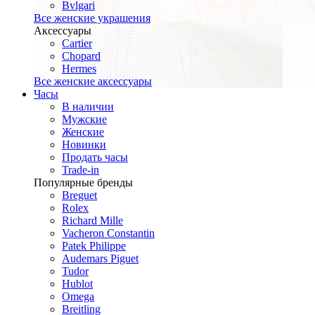
Bvlgari
Все женские украшения
Аксессуары
Cartier
Chopard
Hermes
Все женские аксессуары
Часы
В наличии
Мужские
Женские
Новинки
Продать часы
Trade-in
Популярные бренды
Breguet
Rolex
Richard Mille
Vacheron Constantin
Patek Philippe
Audemars Piguet
Tudor
Hublot
Omega
Breitling