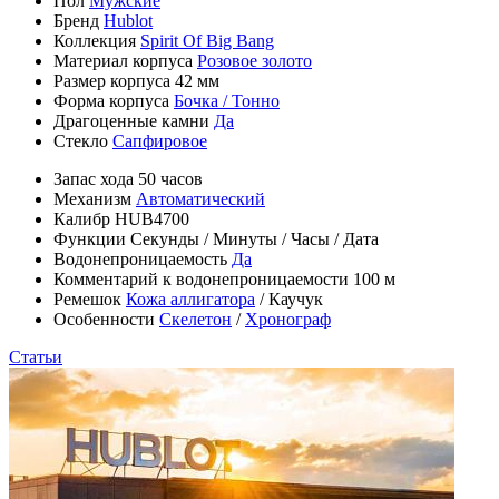
Пол
Мужские
Бренд
Hublot
Коллекция
Spirit Of Big Bang
Материал корпуса
Розовое золото
Размер корпуса
42 мм
Форма корпуса
Бочка / Тонно
Драгоценные камни
Да
Стекло
Сапфировое
Запас хода
50 часов
Механизм
Автоматический
Калибр
HUB4700
Функции
Секунды
/
Минуты
/
Часы
/
Дата
Водонепроницаемость
Да
Комментарий к водонепроницаемости
100 м
Ремешок
Кожа аллигатора
/
Каучук
Особенности
Скелетон
/
Хронограф
Статьи