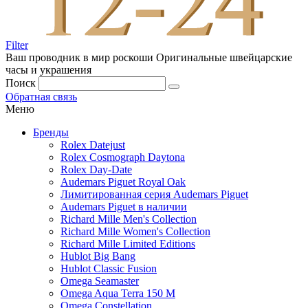
Filter
Ваш проводник в мир роскоши
Оригинальные швейцарские
часы и украшения
Поиск
Обратная связь
Меню
Бренды
Rolex Datejust
Rolex Cosmograph Daytona
Rolex Day-Date
Audemars Piguet Royal Oak
Лимитированная серия Audemars Piguet
Audemars Piguet в наличии
Richard Mille Men's Collection
Richard Mille Women's Collection
Richard Mille Limited Editions
Hublot Big Bang
Hublot Classic Fusion
Omega Seamaster
Omega Aqua Terra 150 M
Omega Constellation