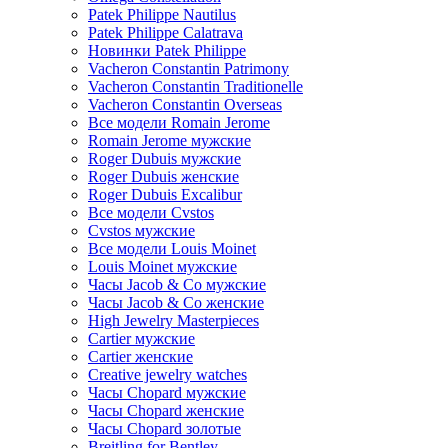
Patek Philippe Nautilus
Patek Philippe Calatrava
Новинки Patek Philippe
Vacheron Constantin Patrimony
Vacheron Constantin Traditionelle
Vacheron Constantin Overseas
Все модели Romain Jerome
Romain Jerome мужские
Roger Dubuis мужские
Roger Dubuis женские
Roger Dubuis Excalibur
Все модели Cvstos
Cvstos мужские
Все модели Louis Moinet
Louis Moinet мужские
Часы Jacob & Co мужские
Часы Jacob & Co женские
High Jewelry Masterpieces
Cartier мужские
Cartier женские
Creative jewelry watches
Часы Chopard мужские
Часы Сhopard женские
Часы Сhopard золотые
Breitling for Bentley