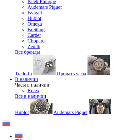
Patek Philippe
Audemars Piguet
Bvlgari
Hublot
Omega
Breitling
Cartier
Chopard
Zenith
Все бренды
Trade-In
Продать часы
В наличии
Часы в наличии
Rolex
Все в наличии
Hublot
Audemars Piguet