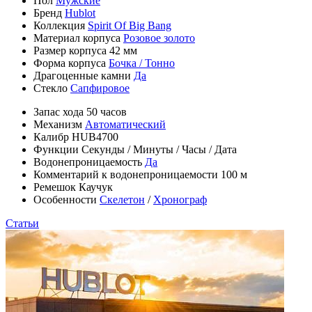
Пол
Мужские
Бренд
Hublot
Коллекция
Spirit Of Big Bang
Материал корпуса
Розовое золото
Размер корпуса
42 мм
Форма корпуса
Бочка / Тонно
Драгоценные камни
Да
Стекло
Сапфировое
Запас хода
50 часов
Механизм
Автоматический
Калибр
HUB4700
Функции
Секунды
/
Минуты
/
Часы
/
Дата
Водонепроницаемость
Да
Комментарий к водонепроницаемости
100 м
Ремешок
Каучук
Особенности
Скелетон
/
Хронограф
Статьи