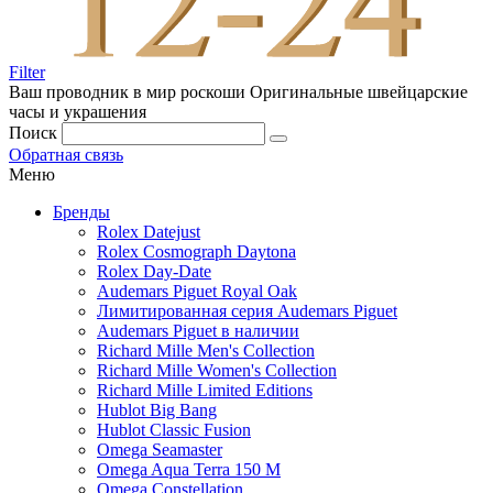
Filter
Ваш проводник в мир роскоши
Оригинальные швейцарские
часы и украшения
Поиск
Обратная связь
Меню
Бренды
Rolex Datejust
Rolex Cosmograph Daytona
Rolex Day-Date
Audemars Piguet Royal Oak
Лимитированная серия Audemars Piguet
Audemars Piguet в наличии
Richard Mille Men's Collection
Richard Mille Women's Collection
Richard Mille Limited Editions
Hublot Big Bang
Hublot Classic Fusion
Omega Seamaster
Omega Aqua Terra 150 M
Omega Constellation