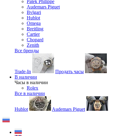
Patek Philippe
Audemars Piguet
Bvlgari
Hublot
Omega
Breitling
Cartier
Chopard
Zenith
Все бренды
Trade-In
Продать часы
В наличии
Часы в наличии
Rolex
Все в наличии
Hublot
Audemars Piguet