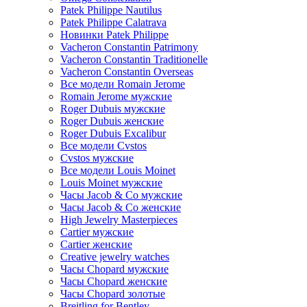
Patek Philippe Nautilus
Patek Philippe Calatrava
Новинки Patek Philippe
Vacheron Constantin Patrimony
Vacheron Constantin Traditionelle
Vacheron Constantin Overseas
Все модели Romain Jerome
Romain Jerome мужские
Roger Dubuis мужские
Roger Dubuis женские
Roger Dubuis Excalibur
Все модели Cvstos
Cvstos мужские
Все модели Louis Moinet
Louis Moinet мужские
Часы Jacob & Co мужские
Часы Jacob & Co женские
High Jewelry Masterpieces
Cartier мужские
Cartier женские
Creative jewelry watches
Часы Chopard мужские
Часы Сhopard женские
Часы Сhopard золотые
Breitling for Bentley