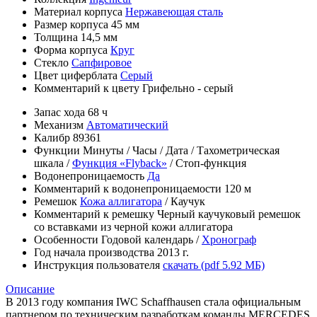
Материал корпуса
Нержавеющая сталь
Размер корпуса
45 мм
Толщина
14,5 мм
Форма корпуса
Круг
Стекло
Сапфировое
Цвет циферблата
Серый
Комментарий к цвету
Грифельно - серый
Запас хода
68 ч
Механизм
Автоматический
Калибр
89361
Функции
Минуты
/
Часы
/
Дата
/
Тахометрическая
шкала
/
Функция «Flyback»
/
Cтоп-функция
Водонепроницаемость
Да
Комментарий к водонепроницаемости
120 м
Ремешок
Кожа аллигатора
/
Каучук
Комментарий к ремешку
Черный каучуковый ремешок
со вставками из черной кожи аллигатора
Особенности
Годовой календарь
/
Хронограф
Год начала производства
2013 г.
Инструкция пользователя
скачать (pdf 5.92 МБ)
Описание
В 2013 году компания IWC Schaffhausen стала официальным
партнером по техническим разработкам команды MERCEDES