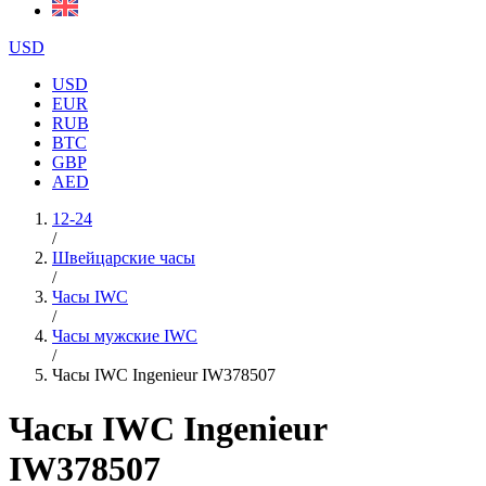
USD
USD
EUR
RUB
BTC
GBP
AED
12-24
/
Швейцарские часы
/
Часы IWC
/
Часы мужские IWC
/
Часы IWC Ingenieur IW378507
Часы IWC Ingenieur
IW378507