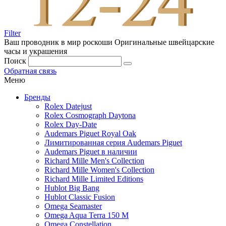
Filter
Ваш проводник в мир роскоши
Оригинальные швейцарские
часы и украшения
Поиск
Обратная связь
Меню
Бренды
Rolex Datejust
Rolex Cosmograph Daytona
Rolex Day-Date
Audemars Piguet Royal Oak
Лимитированная серия Audemars Piguet
Audemars Piguet в наличии
Richard Mille Men's Collection
Richard Mille Women's Collection
Richard Mille Limited Editions
Hublot Big Bang
Hublot Classic Fusion
Omega Seamaster
Omega Aqua Terra 150 M
Omega Constellation