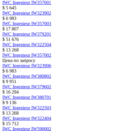
IWC
Ingenieur
IW357001
$ 5 645
IWC
Ingenieur
IW323902
$ 6 983
IWC
Ingenieur
IW357003
$ 17 807
IWC
Ingenieur
IW379201
$ 51 676
IWC
Ingenieur
IW322504
$ 13 268
IWC
Ingenieur
IW357002
Цена по запросу
IWC
Ingenieur
IW323906
$ 6 983
IWC
Ingenieur
IW380802
$ 9 951
IWC
Ingenieur
IW379602
$ 16 294
IWC
Ingenieur
IW380701
$ 9 136
IWC
Ingenieur
IW322503
$ 13 268
IWC
Ingenieur
IW322404
$ 15 712
IWC
Ingenieur
IW590002