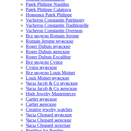
Patek Philippe Nautilus
Patek Philippe Calatrava
Новинки Patek Philippe
Vacheron Constantin Patrimony
Vacheron Constantin Traditionelle
Vacheron Constantin Overseas
Все модели Romain Jerome
Romain Jerome мужские
Roger Dubuis мужские
Roger Dubuis женские
Roger Dubuis Excalibur
Все модели Cvstos
Cvstos мужские
Все модели Louis Moinet
Louis Moinet мужские
Часы Jacob & Co мужские
Часы Jacob & Co женские
High Jewelry Masterpieces
Cartier мужские
Cartier женские
Creative jewelry watches
Часы Chopard мужские
Часы Сhopard женские
Часы Сhopard золотые
Breitling for Bentley