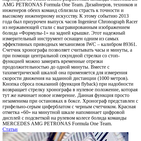
AMG PETRONAS Formula One Team. Дизайнеров, техников и
инженеров обеих команд сблизила страсть к точности и
высокому инженерному искусству. К этому событию 2013
года был приурочен выпуск часов Ingenieur Chronograph Racer
из нержавеющей стали с выгравированным изображением
болида «Формулы-1» на задней крышке. Этот надежный
измерительный инструмент оснащен одним из самых
эффективных приводных механизмов IWC – калибром 89361.
Счетчик хронографа позволяет считывать часы и минуты, а
при помощи центральной секундной стрелки со стоп-
функцией можно замерять временные отрезки
продолжительностью до одной минуты. Вместе с
тахиметрической шкалой она применяется для измерения
скорости движения на заданной дистанции (1000 метров).
Кнопка сброса показаний (функция flyback) при надобности
возвращает стрелку хронографа в нулевое положение, которая
тут же начинает новое измерение. Данная функция просто
незаменима при остановках в боксе. Хронограф представлен с
грифельно-серым циферблатом с черным счетчиком. Красная
отметка «60» на минутной шкале напоминает цифровой
дисплей с подсветкой на рулевом колесе болида команды
MERCEDES AMG PETRONAS Formula One Team.
Статьи