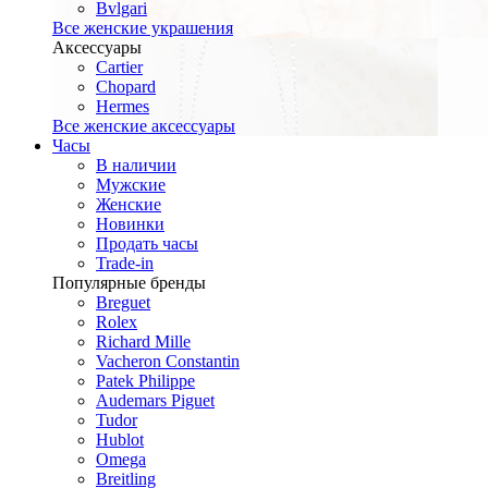
Bvlgari
Все женские украшения
Аксессуары
Cartier
Chopard
Hermes
Все женские аксессуары
Часы
В наличии
Мужские
Женские
Новинки
Продать часы
Trade-in
Популярные бренды
Breguet
Rolex
Richard Mille
Vacheron Constantin
Patek Philippe
Audemars Piguet
Tudor
Hublot
Omega
Breitling