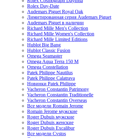
Rolex Cosmograph Daytona
Rolex Day-Date
Audemars Piguet Royal Oak
Лимитированная серия Audemars Piguet
Audemars Piguet в наличии
Richard Mille Men's Collection
Richard Mille Women's Collection
Richard Mille Limited Editions
Hublot Big Bang
Hublot Classic Fusion
Omega Seamaster
Omega Aqua Terra 150 M
Omega Constellation
Patek Philippe Nautilus
Patek Philippe Calatrava
Новинки Patek Philippe
Vacheron Constantin Patrimony
Vacheron Constantin Traditionelle
Vacheron Constantin Overseas
Все модели Romain Jerome
Romain Jerome мужские
Roger Dubuis мужские
Roger Dubuis женские
Roger Dubuis Excalibur
Все модели Cvstos