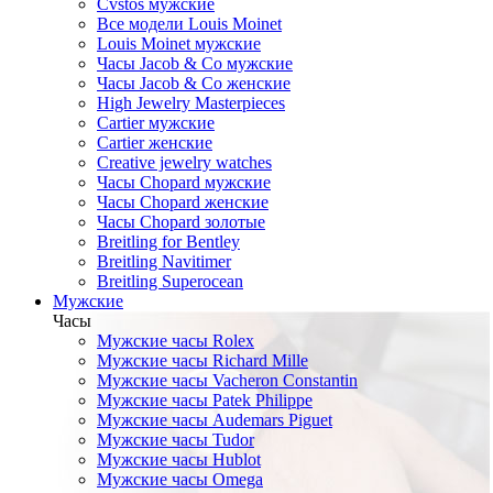
Cvstos мужские
Все модели Louis Moinet
Louis Moinet мужские
Часы Jacob & Co мужские
Часы Jacob & Co женские
High Jewelry Masterpieces
Cartier мужские
Cartier женские
Creative jewelry watches
Часы Chopard мужские
Часы Сhopard женские
Часы Сhopard золотые
Breitling for Bentley
Breitling Navitimer
Breitling Superocean
Мужские
Часы
Мужские часы Rolex
Мужские часы Richard Mille
Мужские часы Vacheron Constantin
Мужские часы Patek Philippe
Мужские часы Audemars Piguet
Мужские часы Tudor
Мужские часы Hublot
Мужские часы Omega