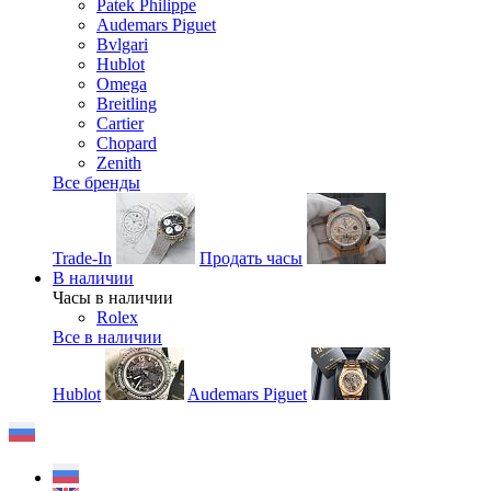
Patek Philippe
Audemars Piguet
Bvlgari
Hublot
Omega
Breitling
Cartier
Chopard
Zenith
Все бренды
Trade-In
Продать часы
В наличии
Часы в наличии
Rolex
Все в наличии
Hublot
Audemars Piguet