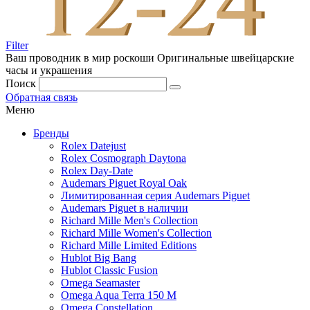
Filter
Ваш проводник в мир роскоши
Оригинальные швейцарские
часы и украшения
Поиск
Обратная связь
Меню
Бренды
Rolex Datejust
Rolex Cosmograph Daytona
Rolex Day-Date
Audemars Piguet Royal Oak
Лимитированная серия Audemars Piguet
Audemars Piguet в наличии
Richard Mille Men's Collection
Richard Mille Women's Collection
Richard Mille Limited Editions
Hublot Big Bang
Hublot Classic Fusion
Omega Seamaster
Omega Aqua Terra 150 M
Omega Constellation