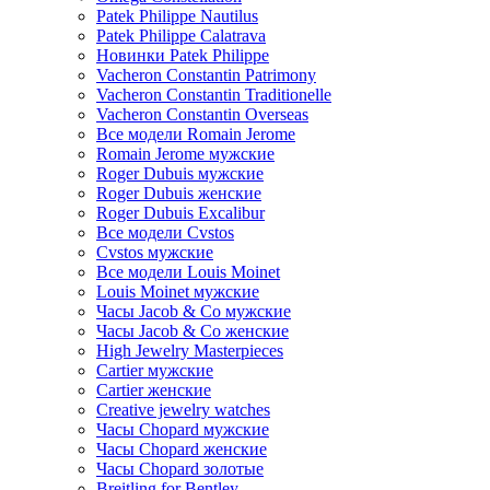
Patek Philippe Nautilus
Patek Philippe Calatrava
Новинки Patek Philippe
Vacheron Constantin Patrimony
Vacheron Constantin Traditionelle
Vacheron Constantin Overseas
Все модели Romain Jerome
Romain Jerome мужские
Roger Dubuis мужские
Roger Dubuis женские
Roger Dubuis Excalibur
Все модели Cvstos
Cvstos мужские
Все модели Louis Moinet
Louis Moinet мужские
Часы Jacob & Co мужские
Часы Jacob & Co женские
High Jewelry Masterpieces
Cartier мужские
Cartier женские
Creative jewelry watches
Часы Chopard мужские
Часы Сhopard женские
Часы Сhopard золотые
Breitling for Bentley