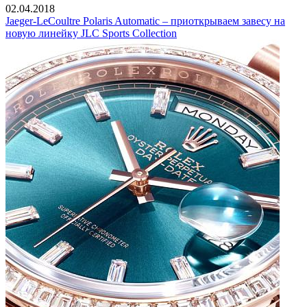
02.04.2018
Jaeger-LeCoultre Polaris Automatic – приоткрываем завесу на
новую линейку JLC Sports Collection