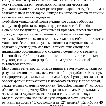
Грандиозные астрономические часы Grande Complication
могут похвастаться тремя эксклюзивными часовыми
усложнениями: минутным репетиром, парящим турбийоном и
зодиакальным календарем, каждое из которых отвечает самым
высоким часовым стандартам.
Турбийон уникальной конструкции совершает обороты
вокруг циферблата (который представляет собой небо
Северного полушария), отсчитывая при этом время звездных
суток, которые короче солнечных примерно на четыре
минуты. Кроме того, по внешнему краю циферблата движется
маленькое "солнышко", указывающее на текущие знаки
зодиака и двенадцать месяцев, а также отвечающее за
индикацию общепринятого среднего солнечного времени.
Парящий турбийон оснащен инновационным кремниевым
спуском, специально разработанным для ультра-легкой
титановой каретки.
Минутный репетир, использованный в этой модели, является
результатом пятилетних исследований и разработок. Его звук
генерируется уникальной системой "crystal gong", когда гонги
особой формы прикасаются к часовому стеклу. Использован,
также, новый ударный механизм "trebuchet hammers", который
обеспечивает передачу 80% энергии к гонгам. В результате,
часы издают удивительно четкий и гармоничный звук.
Модель оснащена новым мануфактурным механизмом с
ручным заводом 945, состоящим из 527 деталей. Калибр на 49