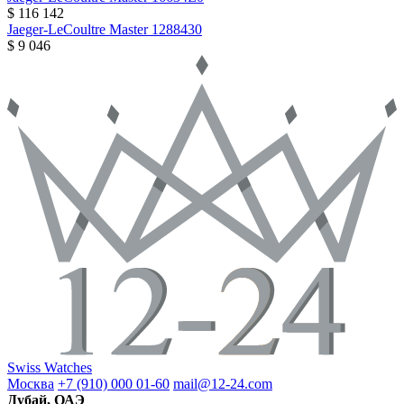
$ 116 142
Jaeger-LeCoultre
Master
1288430
$ 9 046
Swiss Watches
Москва
+7 (910) 000 01-60
mail@12-24.com
Дубай, ОАЭ