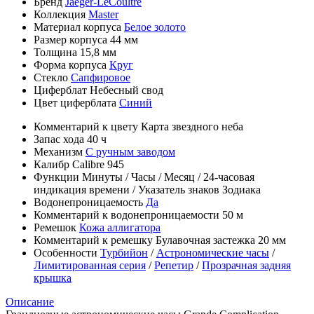
Бренд
Jaeger-LeCoultre
Коллекция
Master
Материал корпуса
Белое золото
Размер корпуса
44 мм
Толщина
15,8 мм
Форма корпуса
Круг
Стекло
Сапфировое
Циферблат
Небесный свод
Цвет циферблата
Синий
Комментарий к цвету
Карта звездного неба
Запас хода
40 ч
Механизм
С ручным заводом
Калибр
Calibre 945
Функции
Минуты
/
Часы
/
Месяц
/
24-часовая
индикация времени
/
Указатель знаков Зодиака
Водонепроницаемость
Да
Комментарий к водонепроницаемости
50 м
Ремешок
Кожа аллигатора
Комментарий к ремешку
Булавочная застежка 20 мм
Особенности
Турбийон
/
Астрономические часы
/
Лимитированная серия
/
Репетир
/
Прозрачная задняя
крышка
Описание