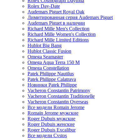
Rolex Cosmograph Daytona
Rolex Day-Date
Audemars Piguet Royal Oak
Лимитированная серия Audemars Piguet
Audemars Piguet в наличии
Richard Mille Men's Collection
Richard Mille Women's Collection
Richard Mille Limited Editions
Hublot Big Bang
Hublot Classic Fusion
Omega Seamaster
Omega Aqua Terra 150 M
Omega Constellation
Patek Philippe Nautilus
Patek Philippe Calatrava
Новинки Patek Philippe
Vacheron Constantin Patrimony
Vacheron Constantin Traditionelle
Vacheron Constantin Overseas
Все модели Romain Jerome
Romain Jerome мужские
Roger Dubuis мужские
Roger Dubuis женские
Roger Dubuis Excalibur
Все модели Cvstos