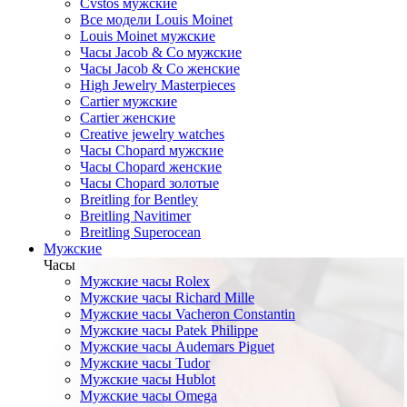
Cvstos мужские
Все модели Louis Moinet
Louis Moinet мужские
Часы Jacob & Co мужские
Часы Jacob & Co женские
High Jewelry Masterpieces
Cartier мужские
Cartier женские
Creative jewelry watches
Часы Chopard мужские
Часы Сhopard женские
Часы Сhopard золотые
Breitling for Bentley
Breitling Navitimer
Breitling Superocean
Мужские
Часы
Мужские часы Rolex
Мужские часы Richard Mille
Мужские часы Vacheron Constantin
Мужские часы Patek Philippe
Мужские часы Audemars Piguet
Мужские часы Tudor
Мужские часы Hublot
Мужские часы Omega