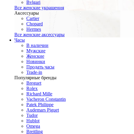
Bvlgari
Все женские украшения
Аксессуары
Cartier
Chopard
Hermes
Все женские аксессуары
Часы
В наличии
Мужские
Женские
Новинки
Продать часы
Trade-in
Популярные бренды
Breguet
Rolex
Richard Mille
Vacheron Constantin
Patek Philippe
Audemars Piguet
Tudor
Hublot
Omega
Breitling