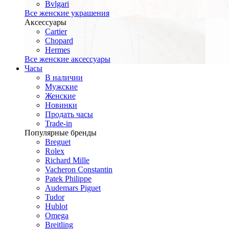
Bvlgari
Все женские украшения
Аксессуары
Cartier
Chopard
Hermes
Все женские аксессуары
Часы
В наличии
Мужские
Женские
Новинки
Продать часы
Trade-in
Популярные бренды
Breguet
Rolex
Richard Mille
Vacheron Constantin
Patek Philippe
Audemars Piguet
Tudor
Hublot
Omega
Breitling