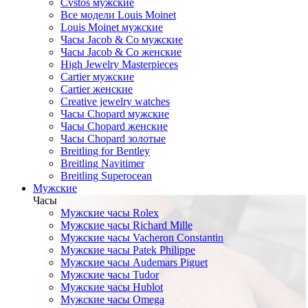
Cvstos мужские
Все модели Louis Moinet
Louis Moinet мужские
Часы Jacob & Co мужские
Часы Jacob & Co женские
High Jewelry Masterpieces
Cartier мужские
Cartier женские
Creative jewelry watches
Часы Chopard мужские
Часы Сhopard женские
Часы Сhopard золотые
Breitling for Bentley
Breitling Navitimer
Breitling Superocean
Мужские
Часы
Мужские часы Rolex
Мужские часы Richard Mille
Мужские часы Vacheron Constantin
Мужские часы Patek Philippe
Мужские часы Audemars Piguet
Мужские часы Tudor
Мужские часы Hublot
Мужские часы Omega