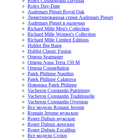
Rolex Cosmograph Daytona
Rolex Day-Date
Audemars Piguet Royal Oak
Лимитированная серия Audemars Piguet
Audemars Piguet в наличии
Richard Mille Men's Collection
Richard Mille Women's Collection
Richard Mille Limited Editions
Hublot Big Bang
Hublot Classic Fusion
Omega Seamaster
Omega Aqua Terra 150 M
Omega Constellation
Patek Philippe Nautilus
Patek Philippe Calatrava
Новинки Patek Philippe
Vacheron Constantin Patrimony
Vacheron Constantin Traditionelle
Vacheron Constantin Overseas
Все модели Romain Jerome
Romain Jerome мужские
Roger Dubuis мужские
Roger Dubuis женские
Roger Dubuis Excalibur
Все модели Cvstos