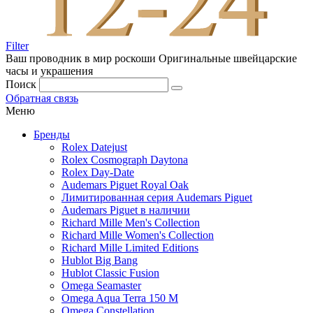
Filter
Ваш проводник в мир роскоши
Оригинальные швейцарские
часы и украшения
Поиск
Обратная связь
Меню
Бренды
Rolex Datejust
Rolex Cosmograph Daytona
Rolex Day-Date
Audemars Piguet Royal Oak
Лимитированная серия Audemars Piguet
Audemars Piguet в наличии
Richard Mille Men's Collection
Richard Mille Women's Collection
Richard Mille Limited Editions
Hublot Big Bang
Hublot Classic Fusion
Omega Seamaster
Omega Aqua Terra 150 M
Omega Constellation