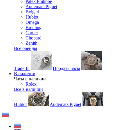
Patek Philippe
Audemars Piguet
Bvlgari
Hublot
Omega
Breitling
Cartier
Chopard
Zenith
Все бренды
Trade-In
Продать часы
В наличии
Часы в наличии
Rolex
Все в наличии
Hublot
Audemars Piguet