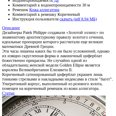
Водонепроницаемость
Да
Комментарий к водонепроницаемости
30 м
Ремешок
Кожа аллигатора
Комментарий к ремешку
Коричневый
Инструкция пользователя
скачать (pdf 8.94 МБ)
Описание
Дизайнеры Patek Philippe создавали «Золотой эллипс» по
знаменитому архитектурному правилу золотого сечения,
идеальные пропорции которого рассчитали еще великие
математики Древней Греции.
Эти часы лишены каких бы то ни было усложнений, однако
их изящно скругленная форма и лаконичный циферблат
божественно прекрасны. Не случайно одной из
обладательниц женской модели Golden Ellipse является
королева Великобритании Елизавета II.
Коричневый сатинированный циферблат украшен лишь
тонкими стрелками и накладными индексами в стиле "багет".
Ультратонкий корпус, выполненный из розового золота,
помещен на коричневый ремешок из кожи аллигатора.
Статьи