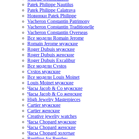
Patek Philippe Nautilus
Patek Philippe Calatrava
Новинки Patek Philippe
Vacheron Constantin Patrimony
Vacheron Constantin Traditionelle
Vacheron Constantin Overseas
Все модели Romain Jerome
Romain Jerome мужские
Roger Dubuis мужские
Roger Dubuis женские
Roger Dubuis Excalibur
Все модели Cvstos
Cvstos мужские
Все модели Louis Moinet
Louis Moinet мужские
Часы Jacob & Co мужские
Часы Jacob & Co женские
High Jewelry Masterpieces
Cartier мужские
Cartier женские
Creative jewelry watches
Часы Chopard мужские
Часы Сhopard женские
Часы Сhopard золотые
Breitling for Bentley