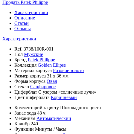
Продать Patek Philippe
Характеристики
Описание
Статьи
Отзывы
Характеристики
Ref.
3738/100R-001
Пол
Мужские
Бренд
Patek Philippe
Коллекция
Golden Ellipse
Материал корпуса
Розовое золото
Размер корпуса
31 х 36 мм
Форма корпуса
Овал
Стекло
Сапфировое
Циферблат
С узором «солнечные лучи»
Цвет циферблата
Коричневый
Комментарий к цвету
Шоколадного цвета
Запас хода
48 ч
Механизм
Автоматический
Калибр
240
Функции
Минуты
/
Часы