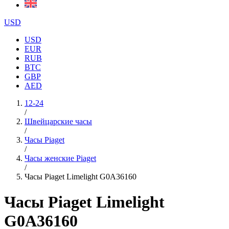
USD
USD
EUR
RUB
BTC
GBP
AED
12-24
/
Швейцарские часы
/
Часы Piaget
/
Часы женские Piaget
/
Часы Piaget Limelight G0A36160
Часы Piaget Limelight
G0A36160