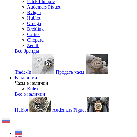
Patek Philippe
Audemars Piguet
Bvlgari
Hublot
Omega
Breitling
Cartier
Chopard
Zenith
Все бренды
Trade-In
Продать часы
В наличии
Часы в наличии
Rolex
Все в наличии
Hublot
Audemars Piguet