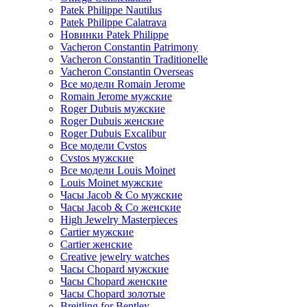
Patek Philippe Nautilus
Patek Philippe Calatrava
Новинки Patek Philippe
Vacheron Constantin Patrimony
Vacheron Constantin Traditionelle
Vacheron Constantin Overseas
Все модели Romain Jerome
Romain Jerome мужские
Roger Dubuis мужские
Roger Dubuis женские
Roger Dubuis Excalibur
Все модели Cvstos
Cvstos мужские
Все модели Louis Moinet
Louis Moinet мужские
Часы Jacob & Co мужские
Часы Jacob & Co женские
High Jewelry Masterpieces
Cartier мужские
Cartier женские
Creative jewelry watches
Часы Chopard мужские
Часы Сhopard женские
Часы Сhopard золотые
Breitling for Bentley