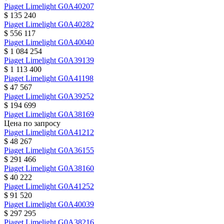
Piaget
Limelight
G0A40207
$ 135 240
Piaget
Limelight
G0A40282
$ 556 117
Piaget
Limelight
G0A40040
$ 1 084 254
Piaget
Limelight
G0A39139
$ 1 113 400
Piaget
Limelight
G0A41198
$ 47 567
Piaget
Limelight
G0A39252
$ 194 699
Piaget
Limelight
G0A38169
Цена по запросу
Piaget
Limelight
G0A41212
$ 48 267
Piaget
Limelight
G0A36155
$ 291 466
Piaget
Limelight
G0A38160
$ 40 222
Piaget
Limelight
G0A41252
$ 91 520
Piaget
Limelight
G0A40039
$ 297 295
Piaget
Limelight
G0A38216