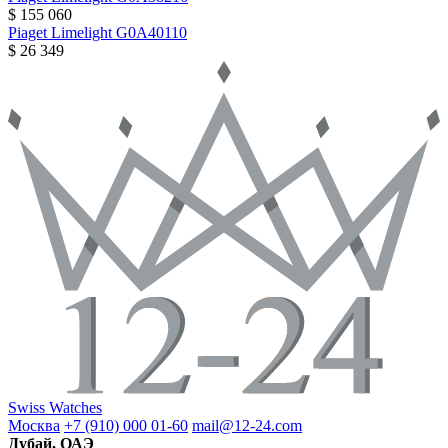
$ 155 060
Piaget
Limelight
G0A40110
$ 26 349
Swiss Watches
Москва
+7 (910) 000 01-60
mail@12-24.com
Дубай, ОАЭ