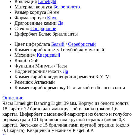
Коллекция
Limelight
Материал корпуса
Белое золото
Размер корпуса
39 мм
Форма корпуса
Круг
Драгоценные камни
Да
Стекло
Сапфировое
Циферблат
Белые бриллианты
Цвет циферблата
Белый
/
Серебристый
Комментарий к цвету
Голубой жемчужный
Механизм
Кварцевый
Калибр
56P
Функции
Минуты
/
Часы
Водонепроницаемость
Да
Комментарий к водонепроницаемости
3 АТМ
Ремешок
Атласный
Комментарий к ремешку
С вставкой из белого золота
Описание
Часы Limelight Dancing Light, 39 мм. Корпус из белого золота
18 карат с 72 бриллиантами круглой огранки (около 1,6
карата). Циферблат с мозаикой-маркетри из белого и голубого
перламутра и 101 бриллиантом круглой огранки (около 0,3
карата). Застежка с 15 бриллиантами круглой огранки (около
0,1 карата). Кварцевый механизм Piaget 56P.