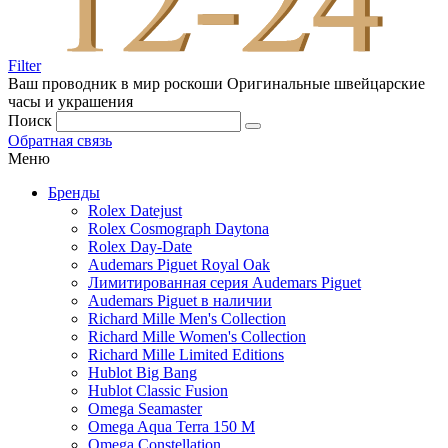
Filter
Ваш проводник в мир роскоши
Оригинальные швейцарские
часы и украшения
Поиск
Обратная связь
Меню
Бренды
Rolex Datejust
Rolex Cosmograph Daytona
Rolex Day-Date
Audemars Piguet Royal Oak
Лимитированная серия Audemars Piguet
Audemars Piguet в наличии
Richard Mille Men's Collection
Richard Mille Women's Collection
Richard Mille Limited Editions
Hublot Big Bang
Hublot Classic Fusion
Omega Seamaster
Omega Aqua Terra 150 M
Omega Constellation