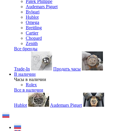
Patek Philippe
Audemars Piguet
Bvlgari
Hublot
Omega
Breitling
Cartier
Chopard
Zenith
Все бренды
Trade-In
Продать часы
В наличии
Часы в наличии
Rolex
Все в наличии
Hublot
Audemars Piguet