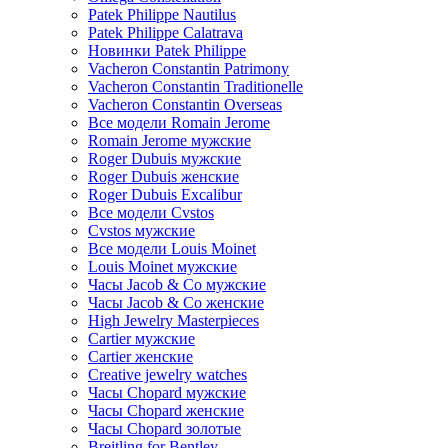
Patek Philippe Nautilus
Patek Philippe Calatrava
Новинки Patek Philippe
Vacheron Constantin Patrimony
Vacheron Constantin Traditionelle
Vacheron Constantin Overseas
Все модели Romain Jerome
Romain Jerome мужские
Roger Dubuis мужские
Roger Dubuis женские
Roger Dubuis Excalibur
Все модели Cvstos
Cvstos мужские
Все модели Louis Moinet
Louis Moinet мужские
Часы Jacob & Co мужские
Часы Jacob & Co женские
High Jewelry Masterpieces
Cartier мужские
Cartier женские
Creative jewelry watches
Часы Chopard мужские
Часы Сhopard женские
Часы Сhopard золотые
Breitling for Bentley