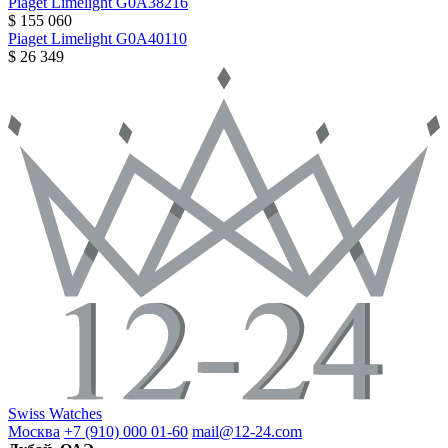
Piaget
Limelight
G0A38216
$ 155 060
Piaget
Limelight
G0A40110
$ 26 349
Swiss Watches
Москва
+7 (910) 000 01-60
mail@12-24.com