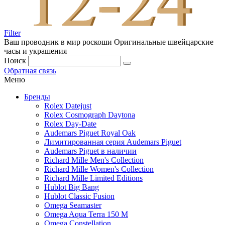
Filter
Ваш проводник в мир роскоши
Оригинальные швейцарские
часы и украшения
Поиск
Обратная связь
Меню
Бренды
Rolex Datejust
Rolex Cosmograph Daytona
Rolex Day-Date
Audemars Piguet Royal Oak
Лимитированная серия Audemars Piguet
Audemars Piguet в наличии
Richard Mille Men's Collection
Richard Mille Women's Collection
Richard Mille Limited Editions
Hublot Big Bang
Hublot Classic Fusion
Omega Seamaster
Omega Aqua Terra 150 M
Omega Constellation