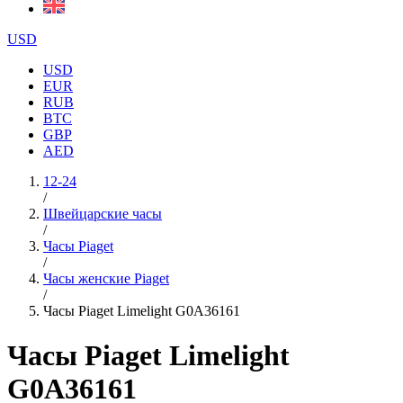
USD
USD
EUR
RUB
BTC
GBP
AED
12-24
/
Швейцарские часы
/
Часы Piaget
/
Часы женские Piaget
/
Часы Piaget Limelight G0A36161
Часы Piaget Limelight
G0A36161