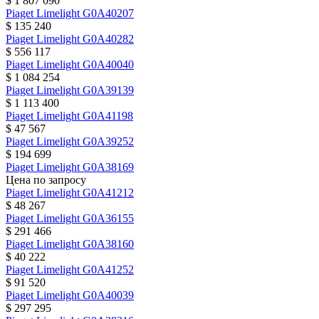
$ 1 807 090
Piaget
Limelight
G0A40207
$ 135 240
Piaget
Limelight
G0A40282
$ 556 117
Piaget
Limelight
G0A40040
$ 1 084 254
Piaget
Limelight
G0A39139
$ 1 113 400
Piaget
Limelight
G0A41198
$ 47 567
Piaget
Limelight
G0A39252
$ 194 699
Piaget
Limelight
G0A38169
Цена по запросу
Piaget
Limelight
G0A41212
$ 48 267
Piaget
Limelight
G0A36155
$ 291 466
Piaget
Limelight
G0A38160
$ 40 222
Piaget
Limelight
G0A41252
$ 91 520
Piaget
Limelight
G0A40039
$ 297 295