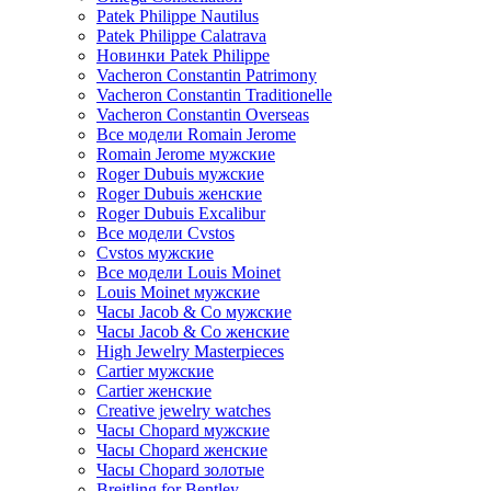
Patek Philippe Nautilus
Patek Philippe Calatrava
Новинки Patek Philippe
Vacheron Constantin Patrimony
Vacheron Constantin Traditionelle
Vacheron Constantin Overseas
Все модели Romain Jerome
Romain Jerome мужские
Roger Dubuis мужские
Roger Dubuis женские
Roger Dubuis Excalibur
Все модели Cvstos
Cvstos мужские
Все модели Louis Moinet
Louis Moinet мужские
Часы Jacob & Co мужские
Часы Jacob & Co женские
High Jewelry Masterpieces
Cartier мужские
Cartier женские
Creative jewelry watches
Часы Chopard мужские
Часы Сhopard женские
Часы Сhopard золотые
Breitling for Bentley