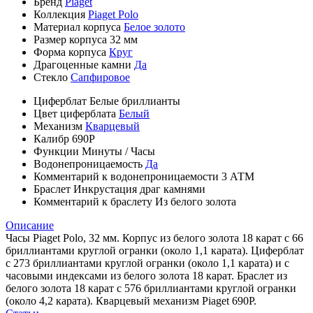
Бренд
Piaget
Коллекция
Piaget Polo
Материал корпуса
Белое золото
Размер корпуса
32 мм
Форма корпуса
Круг
Драгоценные камни
Да
Стекло
Сапфировое
Циферблат
Белые бриллианты
Цвет циферблата
Белый
Механизм
Кварцевый
Калибр
690P
Функции
Минуты
/
Часы
Водонепроницаемость
Да
Комментарий к водонепроницаемости
3 АТМ
Браслет
Инкрустация драг камнями
Комментарий к браслету
Из белого золота
Описание
Часы Piaget Polo, 32 мм. Корпус из белого золота 18 карат с 66
бриллиантами круглой огранки (около 1,1 карата). Циферблат
с 273 бриллиантами круглой огранки (около 1,1 карата) и с
часовыми индексами из белого золота 18 карат. Браслет из
белого золота 18 карат с 576 бриллиантами круглой огранки
(около 4,2 карата). Кварцевый механизм Piaget 690P.