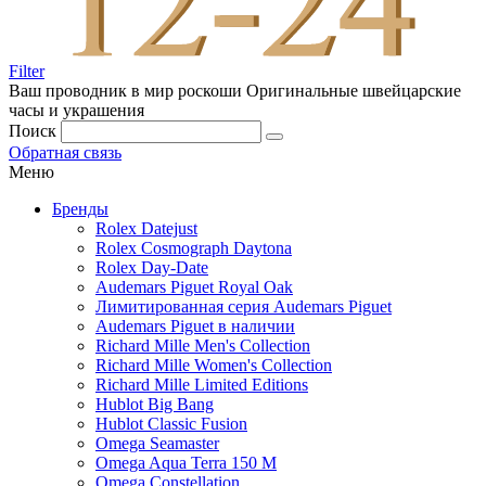
Filter
Ваш проводник в мир роскоши
Оригинальные швейцарские
часы и украшения
Поиск
Обратная связь
Меню
Бренды
Rolex Datejust
Rolex Cosmograph Daytona
Rolex Day-Date
Audemars Piguet Royal Oak
Лимитированная серия Audemars Piguet
Audemars Piguet в наличии
Richard Mille Men's Collection
Richard Mille Women's Collection
Richard Mille Limited Editions
Hublot Big Bang
Hublot Classic Fusion
Omega Seamaster
Omega Aqua Terra 150 M
Omega Constellation