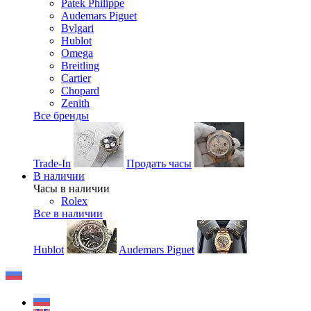
Patek Philippe
Audemars Piguet
Bvlgari
Hublot
Omega
Breitling
Cartier
Chopard
Zenith
Все бренды
Trade-In
Продать часы
В наличии
Часы в наличии
Rolex
Все в наличии
Hublot
Audemars Piguet