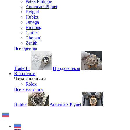
Patek Philippe
Audemars Piguet
Bvlgari
Hublot
Omega
Breitling
Cartier
Chopard
Zenith
Все бренды
Trade-In
Продать часы
В наличии
Часы в наличии
Rolex
Все в наличии
Hublot
Audemars Piguet