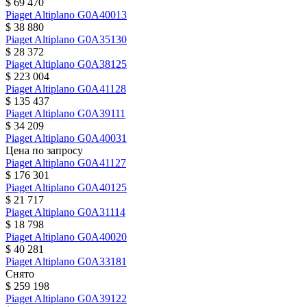
$ 69 470
Piaget
Altiplano
G0A40013
$ 38 880
Piaget
Altiplano
G0A35130
$ 28 372
Piaget
Altiplano
G0A38125
$ 223 004
Piaget
Altiplano
G0A41128
$ 135 437
Piaget
Altiplano
G0A39111
$ 34 209
Piaget
Altiplano
G0A40031
Цена по запросу
Piaget
Altiplano
G0A41127
$ 176 301
Piaget
Altiplano
G0A40125
$ 21 717
Piaget
Altiplano
G0A31114
$ 18 798
Piaget
Altiplano
G0A40020
$ 40 281
Piaget
Altiplano
G0A33181
Снято
$ 259 198
Piaget
Altiplano
G0A39122