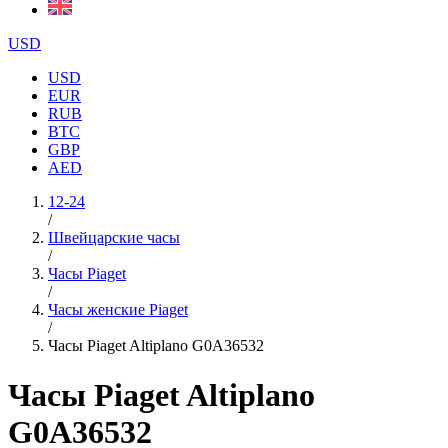
USD
USD
EUR
RUB
BTC
GBP
AED
12-24
/
Швейцарские часы
/
Часы Piaget
/
Часы женские Piaget
/
Часы Piaget Altiplano G0A36532
Часы Piaget Altiplano
G0A36532