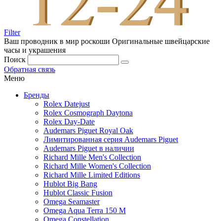
Filter
Ваш проводник в мир роскоши
Оригинальные швейцарские
часы и украшения
Поиск
Обратная связь
Меню
Бренды
Rolex Datejust
Rolex Cosmograph Daytona
Rolex Day-Date
Audemars Piguet Royal Oak
Лимитированная серия Audemars Piguet
Audemars Piguet в наличии
Richard Mille Men's Collection
Richard Mille Women's Collection
Richard Mille Limited Editions
Hublot Big Bang
Hublot Classic Fusion
Omega Seamaster
Omega Aqua Terra 150 M
Omega Constellation