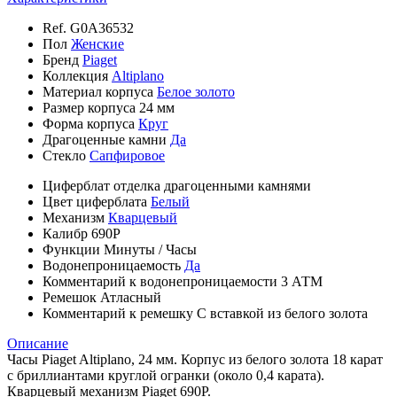
Ref.
G0A36532
Пол
Женские
Бренд
Piaget
Коллекция
Altiplano
Материал корпуса
Белое золото
Размер корпуса
24 мм
Форма корпуса
Круг
Драгоценные камни
Да
Стекло
Сапфировое
Циферблат
отделка драгоценными камнями
Цвет циферблата
Белый
Механизм
Кварцевый
Калибр
690P
Функции
Минуты
/
Часы
Водонепроницаемость
Да
Комментарий к водонепроницаемости
3 АТМ
Ремешок
Атласный
Комментарий к ремешку
С вставкой из белого золота
Описание
Часы Piaget Altiplano, 24 мм. Корпус из белого золота 18 карат
с бриллиантами круглой огранки (около 0,4 карата).
Кварцевый механизм Piaget 690P.