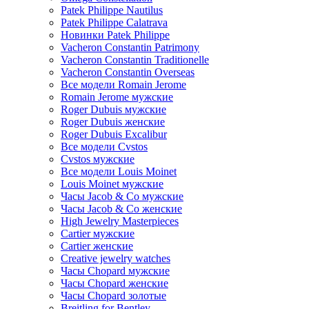
Patek Philippe Nautilus
Patek Philippe Calatrava
Новинки Patek Philippe
Vacheron Constantin Patrimony
Vacheron Constantin Traditionelle
Vacheron Constantin Overseas
Все модели Romain Jerome
Romain Jerome мужские
Roger Dubuis мужские
Roger Dubuis женские
Roger Dubuis Excalibur
Все модели Cvstos
Cvstos мужские
Все модели Louis Moinet
Louis Moinet мужские
Часы Jacob & Co мужские
Часы Jacob & Co женские
High Jewelry Masterpieces
Cartier мужские
Cartier женские
Creative jewelry watches
Часы Chopard мужские
Часы Сhopard женские
Часы Сhopard золотые
Breitling for Bentley