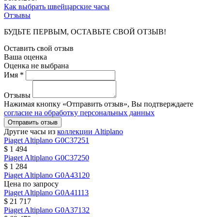
Как выбрать швейцарские часы
Отзывы
БУДЬТЕ ПЕРВЫМ, ОСТАВЬТЕ СВОЙ ОТЗЫВ!
Оставить свой отзыв
Ваша оценка
Оценка не выбрана
Имя *
Отзывы
Нажимая кнопку «Отправить отзыв», Вы подтверждаете
согласие на обработку персональных данных
Отправить отзыв
Другие часы из
коллекции Altiplano
Piaget
Altiplano
G0C37251
$ 1 494
Piaget
Altiplano
G0C37250
$ 1 284
Piaget
Altiplano
G0A43120
Цена по запросу
Piaget
Altiplano
G0A41113
$ 21 717
Piaget
Altiplano
G0A37132