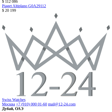
$ 112 086
Piaget
Altiplano
G0A29112
$ 20 199
Swiss Watches
Москва
+7 (910) 000 01-60
mail@12-24.com
Дубай, ОАЭ