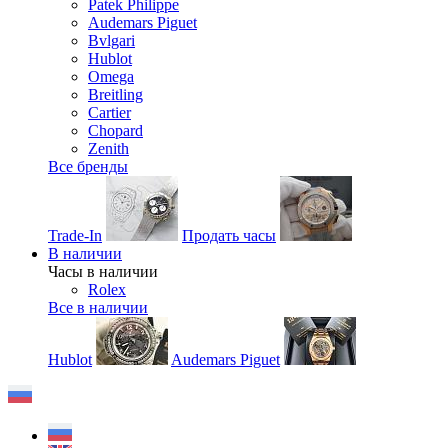
Patek Philippe
Audemars Piguet
Bvlgari
Hublot
Omega
Breitling
Cartier
Chopard
Zenith
Все бренды
Trade-In
Продать часы
В наличии
Часы в наличии
Rolex
Все в наличии
Hublot
Audemars Piguet