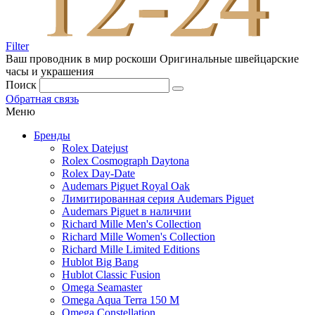
Filter
Ваш проводник в мир роскоши
Оригинальные швейцарские
часы и украшения
Поиск
Обратная связь
Меню
Бренды
Rolex Datejust
Rolex Cosmograph Daytona
Rolex Day-Date
Audemars Piguet Royal Oak
Лимитированная серия Audemars Piguet
Audemars Piguet в наличии
Richard Mille Men's Collection
Richard Mille Women's Collection
Richard Mille Limited Editions
Hublot Big Bang
Hublot Classic Fusion
Omega Seamaster
Omega Aqua Terra 150 M
Omega Constellation