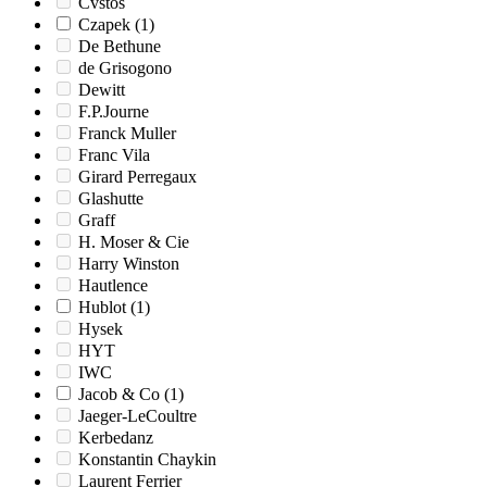
Cvstos
Czapek
(1)
De Bethune
de Grisogono
Dewitt
F.P.Journe
Franck Muller
Franc Vila
Girard Perregaux
Glashutte
Graff
H. Moser & Cie
Harry Winston
Hautlence
Hublot
(1)
Hysek
HYT
IWC
Jacob & Co
(1)
Jaeger-LeCoultre
Kerbedanz
Konstantin Chaykin
Laurent Ferrier