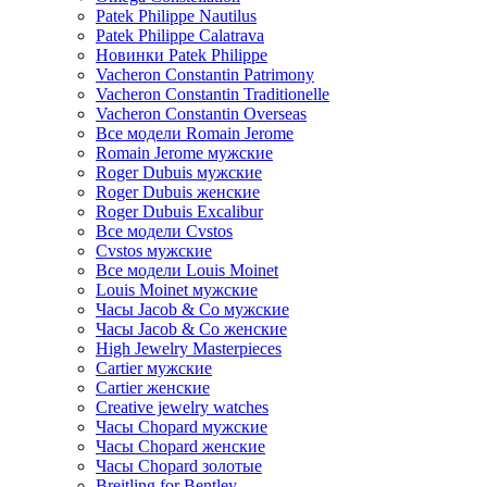
Patek Philippe Nautilus
Patek Philippe Calatrava
Новинки Patek Philippe
Vacheron Constantin Patrimony
Vacheron Constantin Traditionelle
Vacheron Constantin Overseas
Все модели Romain Jerome
Romain Jerome мужские
Roger Dubuis мужские
Roger Dubuis женские
Roger Dubuis Excalibur
Все модели Cvstos
Cvstos мужские
Все модели Louis Moinet
Louis Moinet мужские
Часы Jacob & Co мужские
Часы Jacob & Co женские
High Jewelry Masterpieces
Cartier мужские
Cartier женские
Creative jewelry watches
Часы Chopard мужские
Часы Сhopard женские
Часы Сhopard золотые
Breitling for Bentley