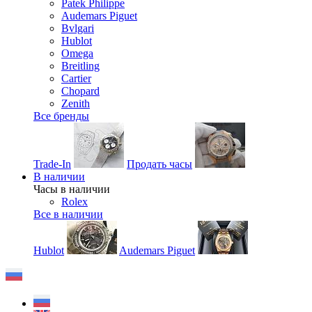
Patek Philippe
Audemars Piguet
Bvlgari
Hublot
Omega
Breitling
Cartier
Chopard
Zenith
Все бренды
Trade-In
Продать часы
В наличии
Часы в наличии
Rolex
Все в наличии
Hublot
Audemars Piguet