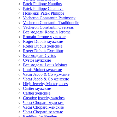
Patek Philippe Nautilus
Patek Philippe Calatrava
Новинки Patek Philippe
Vacheron Constantin Patrimony
Vacheron Constantin Traditionelle
Vacheron Constantin Overseas
Все модели Romain Jerome
Romain Jerome мужские
Roger Dubuis мужские
Roger Dubuis женские
Roger Dubuis Excalibur
Все модели Cvstos
Cvstos мужские
Все модели Louis Moinet
Louis Moinet мужские
Часы Jacob & Co мужские
Часы Jacob & Co женские
High Jewelry Masterpieces
Cartier мужские
Cartier женские
Creative jewelry watches
Часы Chopard мужские
Часы Сhopard женские
Часы Сhopard золотые
Breitling for Bentley