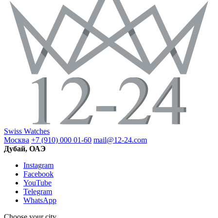
Swiss Watches
Москва
+7 (910) 000 01-60
mail@12-24.com
Дубай, ОАЭ
Instagram
Facebook
YouTube
Telegram
WhatsApp
Choose your city