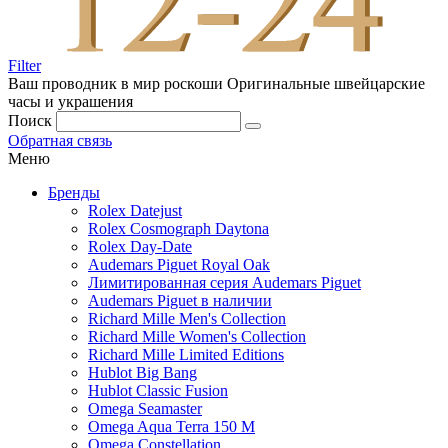
Filter
Ваш проводник в мир роскоши
Оригинальные швейцарские
часы и украшения
Поиск
Обратная связь
Меню
Бренды
Rolex Datejust
Rolex Cosmograph Daytona
Rolex Day-Date
Audemars Piguet Royal Oak
Лимитированная серия Audemars Piguet
Audemars Piguet в наличии
Richard Mille Men's Collection
Richard Mille Women's Collection
Richard Mille Limited Editions
Hublot Big Bang
Hublot Classic Fusion
Omega Seamaster
Omega Aqua Terra 150 M
Omega Constellation