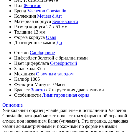
Ref.
17625/S12G-9479
Пол
Женские
Бренд
Vacheron Constantin
Коллекция
Metiers d Art
Материал корпуса
Белое золото
Размер корпуса
27 х 51 мм
Толщина
13 мм
Форма корпуса
Овал
Драгоценные камни
Да
Стекло
Сапфировое
Циферблат
Золотой с бриллиантами
Цвет циферблата
Серебристый
Запас хода
35 ч
Механизм
С ручным заводом
Калибр
1005
Функции
Минуты
/
Часы
Браслет
Золото
/
Инкрустация драг камнями
Особенности
Лимитированная серия
Описание
Уникальный образец «haute joaillerie» в исполнении Vacheron
Constantin, который может похвастаться фирменной огранкой
алмаза под названием flame («пламя»). Эта огранка, делающая
камни асимметричными и похожими по форме на языки
пламени, придает новое звучание ювелирному мастерству в