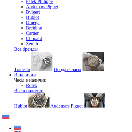
Patek Philippe
Audemars Piguet
Bvlgari
Hublot
Omega
Breitling
Cartier
Chopard
Zenith
Все бренды
Trade-In
Продать часы
В наличии
Часы в наличии
Rolex
Все в наличии
Hublot
Audemars Piguet