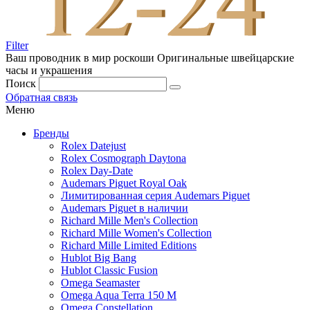
Filter
Ваш проводник в мир роскоши
Оригинальные швейцарские
часы и украшения
Поиск
Обратная связь
Меню
Бренды
Rolex Datejust
Rolex Cosmograph Daytona
Rolex Day-Date
Audemars Piguet Royal Oak
Лимитированная серия Audemars Piguet
Audemars Piguet в наличии
Richard Mille Men's Collection
Richard Mille Women's Collection
Richard Mille Limited Editions
Hublot Big Bang
Hublot Classic Fusion
Omega Seamaster
Omega Aqua Terra 150 M
Omega Constellation