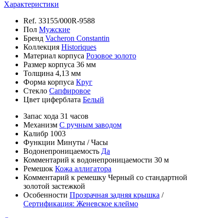
Характеристики
Ref.
33155/000R-9588
Пол
Мужские
Бренд
Vacheron Constantin
Коллекция
Historiques
Материал корпуса
Розовое золото
Размер корпуса
36 мм
Толщина
4,13 мм
Форма корпуса
Круг
Стекло
Сапфировое
Цвет циферблата
Белый
Запас хода
31 часов
Механизм
С ручным заводом
Калибр
1003
Функции
Минуты
/
Часы
Водонепроницаемость
Да
Комментарий к водонепроницаемости
30 м
Ремешок
Кожа аллигатора
Комментарий к ремешку
Черный со стандартной
золотой застежкой
Особенности
Прозрачная задняя крышка
/
Сертификация: Женевское клеймо