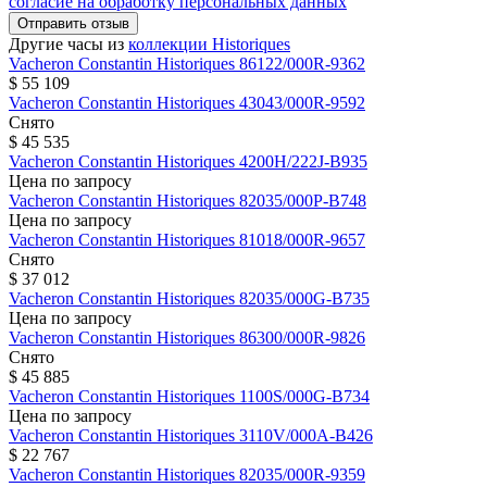
согласие на обработку персональных данных
Отправить отзыв
Другие часы из
коллекции Historiques
Vacheron Constantin
Historiques
86122/000R-9362
$ 55 109
Vacheron Constantin
Historiques
43043/000R-9592
Снято
$ 45 535
Vacheron Constantin
Historiques
4200H/222J-B935
Цена по запросу
Vacheron Constantin
Historiques
82035/000P-B748
Цена по запросу
Vacheron Constantin
Historiques
81018/000R-9657
Снято
$ 37 012
Vacheron Constantin
Historiques
82035/000G-B735
Цена по запросу
Vacheron Constantin
Historiques
86300/000R-9826
Снято
$ 45 885
Vacheron Constantin
Historiques
1100S/000G-B734
Цена по запросу
Vacheron Constantin
Historiques
3110V/000A-B426
$ 22 767
Vacheron Constantin
Historiques
82035/000R-9359