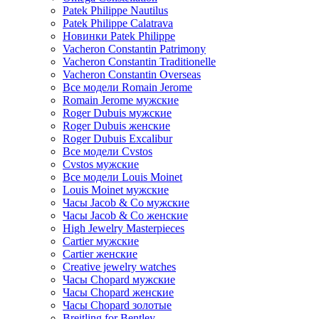
Patek Philippe Nautilus
Patek Philippe Calatrava
Новинки Patek Philippe
Vacheron Constantin Patrimony
Vacheron Constantin Traditionelle
Vacheron Constantin Overseas
Все модели Romain Jerome
Romain Jerome мужские
Roger Dubuis мужские
Roger Dubuis женские
Roger Dubuis Excalibur
Все модели Cvstos
Cvstos мужские
Все модели Louis Moinet
Louis Moinet мужские
Часы Jacob & Co мужские
Часы Jacob & Co женские
High Jewelry Masterpieces
Cartier мужские
Cartier женские
Creative jewelry watches
Часы Chopard мужские
Часы Сhopard женские
Часы Сhopard золотые
Breitling for Bentley