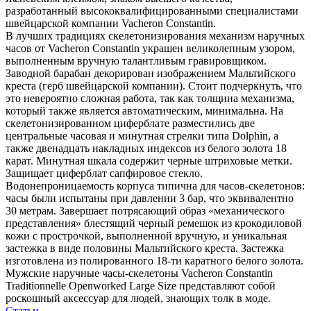
разработанный высококвалифицированными специалистами
швейцарской компании Vacheron Constantin.
В лучших традициях скелетонизирования механизм наручных
часов от Vacheron Constantin украшен великолепным узором,
выполненным вручную талантливым гравировщиком.
Заводной барабан декорирован изображением Мальтийского
креста (герб швейцарской компании). Стоит подчеркнуть, что
это невероятно сложная работа, так как толщина механизма,
который также является автоматическим, минимальна. На
скелетонизированном циферблате разместились две
центральные часовая и минутная стрелки типа Dolphin, а
также двенадцать накладных индексов из белого золота 18
карат. Минутная шкала содержит черные штриховые метки.
Защищает циферблат сапфировое стекло.
Водонепроницаемость корпуса типична для часов-скелетонов:
часы были испытаны при давлении 3 бар, что эквивалентно
30 метрам. Завершает потрясающий образ «механического
представления» блестящий черный ремешок из крокодиловой
кожи с прострочкой, выполненной вручную, и уникальная
застежка в виде половины Мальтийского креста. Застежка
изготовлена из полированного 18-ти каратного белого золота.
Мужские наручные часы-скелетоны Vacheron Constantin
Traditionnelle Openworked Large Size представляют собой
роскошный аксессуар для людей, знающих толк в моде.
Статьи