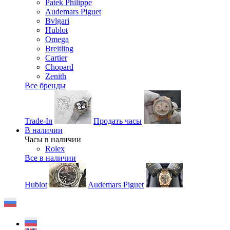
Patek Philippe
Audemars Piguet
Bvlgari
Hublot
Omega
Breitling
Cartier
Chopard
Zenith
Все бренды
Trade-In
Продать часы
В наличии
Часы в наличии
Rolex
Все в наличии
Hublot
Audemars Piguet