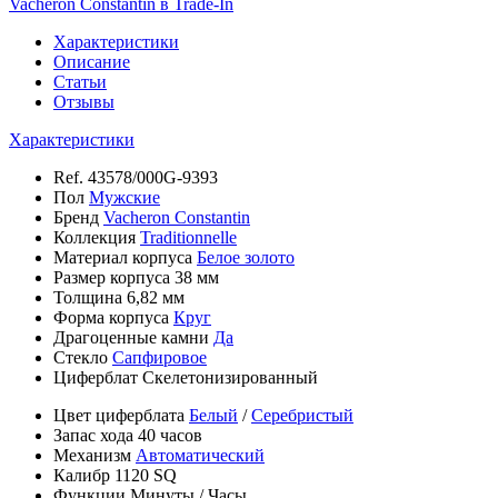
Vacheron Constantin в Trade-In
Характеристики
Описание
Статьи
Отзывы
Характеристики
Ref.
43578/000G-9393
Пол
Мужские
Бренд
Vacheron Constantin
Коллекция
Traditionnelle
Материал корпуса
Белое золото
Размер корпуса
38 мм
Толщина
6,82 мм
Форма корпуса
Круг
Драгоценные камни
Да
Стекло
Сапфировое
Циферблат
Скелетонизированный
Цвет циферблата
Белый
/
Серебристый
Запас хода
40 часов
Механизм
Автоматический
Калибр
1120 SQ
Функции
Минуты
/
Часы