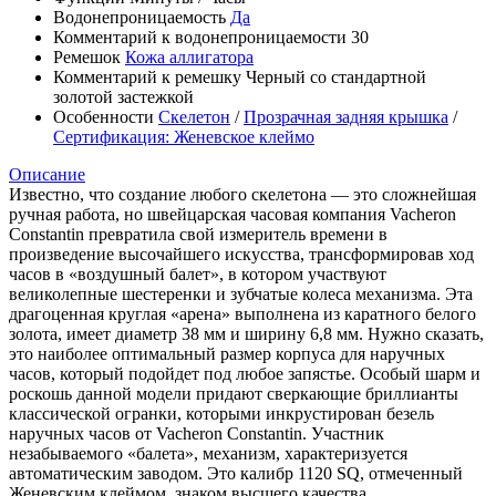
Водонепроницаемость
Да
Комментарий к водонепроницаемости
30
Ремешок
Кожа аллигатора
Комментарий к ремешку
Черный со стандартной
золотой застежкой
Особенности
Скелетон
/
Прозрачная задняя крышка
/
Сертификация: Женевское клеймо
Описание
Известно, что создание любого скелетона — это сложнейшая
ручная работа, но швейцарская часовая компания Vacheron
Constantin превратила свой измеритель времени в
произведение высочайшего искусства, трансформировав ход
часов в «воздушный балет», в котором участвуют
великолепные шестеренки и зубчатые колеса механизма. Эта
драгоценная круглая «арена» выполнена из каратного белого
золота, имеет диаметр 38 мм и ширину 6,8 мм. Нужно сказать,
это наиболее оптимальный размер корпуса для наручных
часов, который подойдет под любое запястье. Особый шарм и
роскошь данной модели придают сверкающие бриллианты
классической огранки, которыми инкрустирован безель
наручных часов от Vacheron Constantin. Участник
незабываемого «балета», механизм, характеризуется
автоматическим заводом. Это калибр 1120 SQ, отмеченный
Женевским клеймом, знаком высшего качества,