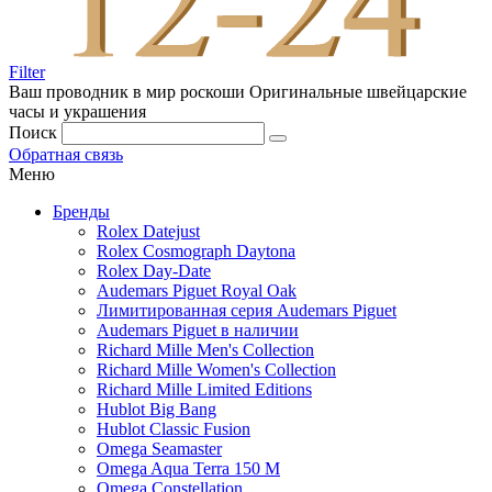
Filter
Ваш проводник в мир роскоши
Оригинальные швейцарские
часы и украшения
Поиск
Обратная связь
Меню
Бренды
Rolex Datejust
Rolex Cosmograph Daytona
Rolex Day-Date
Audemars Piguet Royal Oak
Лимитированная серия Audemars Piguet
Audemars Piguet в наличии
Richard Mille Men's Collection
Richard Mille Women's Collection
Richard Mille Limited Editions
Hublot Big Bang
Hublot Classic Fusion
Omega Seamaster
Omega Aqua Terra 150 M
Omega Constellation