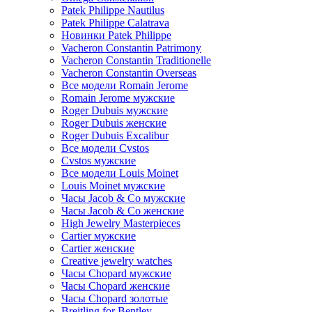
Patek Philippe Nautilus
Patek Philippe Calatrava
Новинки Patek Philippe
Vacheron Constantin Patrimony
Vacheron Constantin Traditionelle
Vacheron Constantin Overseas
Все модели Romain Jerome
Romain Jerome мужские
Roger Dubuis мужские
Roger Dubuis женские
Roger Dubuis Excalibur
Все модели Cvstos
Cvstos мужские
Все модели Louis Moinet
Louis Moinet мужские
Часы Jacob & Co мужские
Часы Jacob & Co женские
High Jewelry Masterpieces
Cartier мужские
Cartier женские
Creative jewelry watches
Часы Chopard мужские
Часы Сhopard женские
Часы Сhopard золотые
Breitling for Bentley