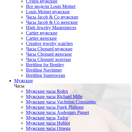
Cvstos мужские
Все модели Louis Moinet
Louis Moinet мужские
Часы Jacob & Co мужские
Часы Jacob & Co женские
High Jewelry Masterpieces
Cartier мужские
Cartier женские
Creative jewelry watches
Часы Chopard мужские
Часы Сhopard женские
Часы Сhopard золотые
Breitling for Bentley
Breitling Navitimer
Breitling Superocean
Мужские
Часы
Мужские часы Rolex
Мужские часы Richard Mille
Мужские часы Vacheron Constantin
Мужские часы Patek Philippe
Мужские часы Audemars Piguet
Мужские часы Tudor
Мужские часы Hublot
Мужские часы Omega