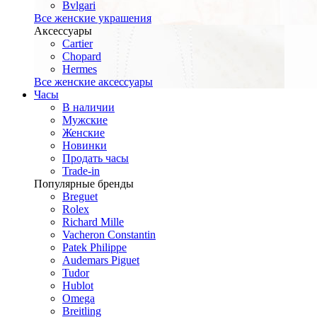
Bvlgari
Все женские украшения
Аксессуары
Cartier
Chopard
Hermes
Все женские аксессуары
Часы
В наличии
Мужские
Женские
Новинки
Продать часы
Trade-in
Популярные бренды
Breguet
Rolex
Richard Mille
Vacheron Constantin
Patek Philippe
Audemars Piguet
Tudor
Hublot
Omega
Breitling