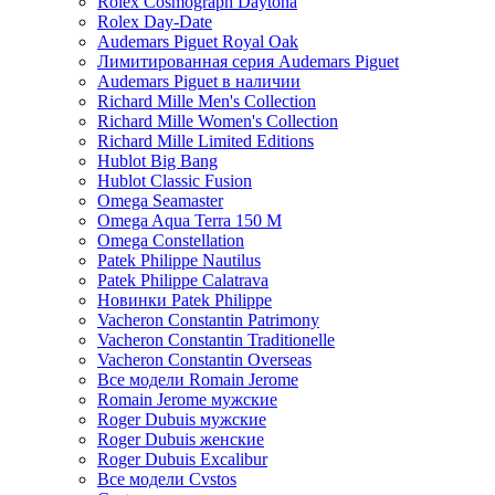
Rolex Cosmograph Daytona
Rolex Day-Date
Audemars Piguet Royal Oak
Лимитированная серия Audemars Piguet
Audemars Piguet в наличии
Richard Mille Men's Collection
Richard Mille Women's Collection
Richard Mille Limited Editions
Hublot Big Bang
Hublot Classic Fusion
Omega Seamaster
Omega Aqua Terra 150 M
Omega Constellation
Patek Philippe Nautilus
Patek Philippe Calatrava
Новинки Patek Philippe
Vacheron Constantin Patrimony
Vacheron Constantin Traditionelle
Vacheron Constantin Overseas
Все модели Romain Jerome
Romain Jerome мужские
Roger Dubuis мужские
Roger Dubuis женские
Roger Dubuis Excalibur
Все модели Cvstos