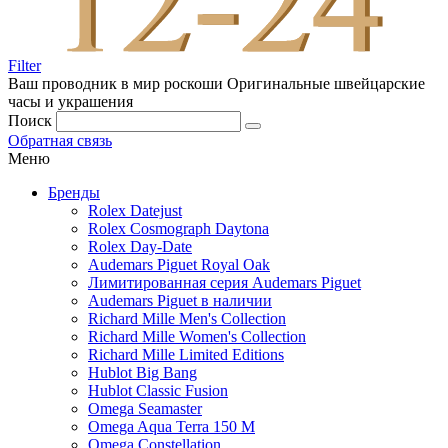
Filter
Ваш проводник в мир роскоши
Оригинальные швейцарские
часы и украшения
Поиск
Обратная связь
Меню
Бренды
Rolex Datejust
Rolex Cosmograph Daytona
Rolex Day-Date
Audemars Piguet Royal Oak
Лимитированная серия Audemars Piguet
Audemars Piguet в наличии
Richard Mille Men's Collection
Richard Mille Women's Collection
Richard Mille Limited Editions
Hublot Big Bang
Hublot Classic Fusion
Omega Seamaster
Omega Aqua Terra 150 M
Omega Constellation