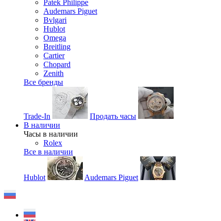
Patek Philippe
Audemars Piguet
Bvlgari
Hublot
Omega
Breitling
Cartier
Chopard
Zenith
Все бренды
Trade-In
Продать часы
В наличии
Часы в наличии
Rolex
Все в наличии
Hublot
Audemars Piguet