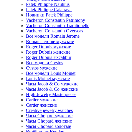
Patek Philippe Nautilus
Patek Philippe Calatrava
Новинки Patek Philippe
Vacheron Constantin Patrimony
Vacheron Constantin Traditionelle
Vacheron Constantin Overseas
Все модели Romain Jerome
Romain Jerome мужские
Roger Dubuis мужские
Roger Dubuis женские
Roger Dubuis Excalibur
Все модели Cvstos
Cvstos мужские
Все модели Louis Moinet
Louis Moinet мужские
Часы Jacob & Co мужские
Часы Jacob & Co женские
High Jewelry Masterpieces
Cartier мужские
Cartier женские
Creative jewelry watches
Часы Chopard мужские
Часы Сhopard женские
Часы Сhopard золотые
Breitling for Bentley