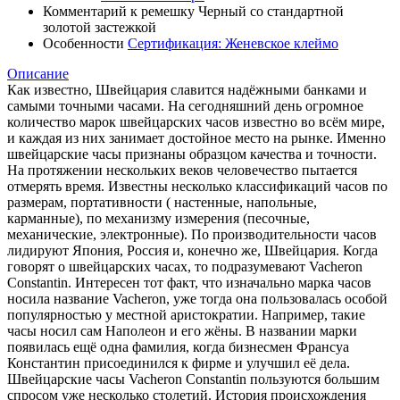
Комментарий к ремешку
Черный со стандартной
золотой застежкой
Особенности
Сертификация: Женевское клеймо
Описание
Как известно, Швейцария славится надёжными банками и
самыми точными часами. На сегодняшний день огромное
количество марок швейцарских часов известно во всём мире,
и каждая из них занимает достойное место на рынке. Именно
швейцарские часы признаны образцом качества и точности.
На протяжении нескольких веков человечество пытается
отмерять время. Известны несколько классификаций часов по
размерам, портативности ( настенные, напольные,
карманные), по механизму измерения (песочные,
механические, электронные). По производительности часов
лидируют Япония, Россия и, конечно же, Швейцария. Когда
говорят о швейцарских часах, то подразумевают Vacheron
Constantin. Интересен тот факт, что изначально марка часов
носила название Vacheron, уже тогда она пользовалась особой
популярностью у местной аристократии. Например, такие
часы носил сам Наполеон и его жёны. В названии марки
появилась ещё одна фамилия, когда бизнесмен Франсуа
Константин присоединился к фирме и улучшил её дела.
Швейцарские часы Vacheron Constantin пользуются большим
спросом уже несколько столетий. История происхождения