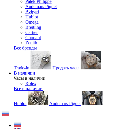
Patek Philippe
Audemars Piguet
Bvlgari
Hublot
Omega
Breitling
Cartier
Chopard
Zenith
Все бренды
Trade-In
Продать часы
В наличии
Часы в наличии
Rolex
Все в наличии
Hublot
Audemars Piguet