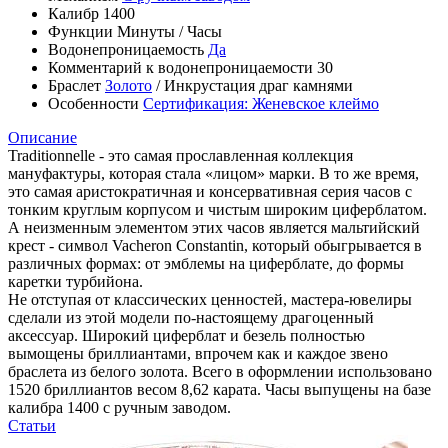
Калибр
1400
Функции
Минуты
/
Часы
Водонепроницаемость
Да
Комментарий к водонепроницаемости
30
Браслет
Золото
/
Инкрустация драг камнями
Особенности
Сертификация: Женевское клеймо
Описание
Traditionnelle - это самая прославленная коллекция
мануфактуры, которая стала «лицом» марки. В то же время,
это самая аристократичная и консервативная серия часов с
тонким круглым корпусом и чистым широким циферблатом.
А неизменным элементом этих часов является мальтийский
крест - символ Vacheron Constantin, который обыгрывается в
различных формах: от эмблемы на циферблате, до формы
каретки турбийона.
Не отступая от классических ценностей, мастера-ювелиры
сделали из этой модели по-настоящему драгоценный
аксессуар. Широкий циферблат и безель полностью
вымощены бриллиантами, впрочем как и каждое звено
браслета из белого золота. Всего в оформлении использовано
1520 бриллиантов весом 8,62 карата. Часы выпущены на базе
калибра 1400 с ручным заводом.
Статьи