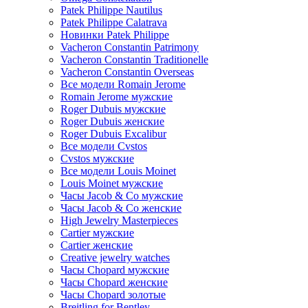
Patek Philippe Nautilus
Patek Philippe Calatrava
Новинки Patek Philippe
Vacheron Constantin Patrimony
Vacheron Constantin Traditionelle
Vacheron Constantin Overseas
Все модели Romain Jerome
Romain Jerome мужские
Roger Dubuis мужские
Roger Dubuis женские
Roger Dubuis Excalibur
Все модели Cvstos
Cvstos мужские
Все модели Louis Moinet
Louis Moinet мужские
Часы Jacob & Co мужские
Часы Jacob & Co женские
High Jewelry Masterpieces
Cartier мужские
Cartier женские
Creative jewelry watches
Часы Chopard мужские
Часы Сhopard женские
Часы Сhopard золотые
Breitling for Bentley