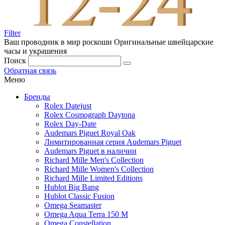
Filter
Ваш проводник в мир роскоши
Оригинальные швейцарские
часы и украшения
Поиск
Обратная связь
Меню
Бренды
Rolex Datejust
Rolex Cosmograph Daytona
Rolex Day-Date
Audemars Piguet Royal Oak
Лимитированная серия Audemars Piguet
Audemars Piguet в наличии
Richard Mille Men's Collection
Richard Mille Women's Collection
Richard Mille Limited Editions
Hublot Big Bang
Hublot Classic Fusion
Omega Seamaster
Omega Aqua Terra 150 M
Omega Constellation