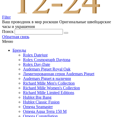
Filter
Ваш проводник в мир роскоши
Оригинальные швейцарские
часы и украшения
Поиск
Обратная связь
Меню
Бренды
Rolex Datejust
Rolex Cosmograph Daytona
Rolex Day-Date
Audemars Piguet Royal Oak
Лимитированная серия Audemars Piguet
Audemars Piguet в наличии
Richard Mille Men's Collection
Richard Mille Women's Collection
Richard Mille Limited Editions
Hublot Big Bang
Hublot Classic Fusion
Omega Seamaster
Omega Aqua Terra 150 M
Omega Constellation