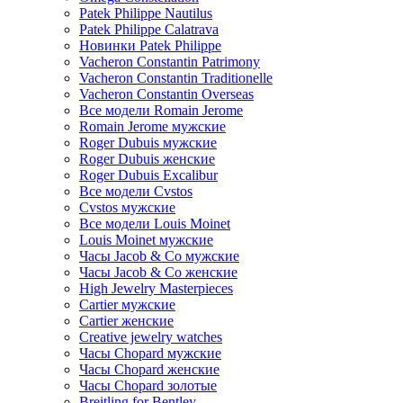
Patek Philippe Nautilus
Patek Philippe Calatrava
Новинки Patek Philippe
Vacheron Constantin Patrimony
Vacheron Constantin Traditionelle
Vacheron Constantin Overseas
Все модели Romain Jerome
Romain Jerome мужские
Roger Dubuis мужские
Roger Dubuis женские
Roger Dubuis Excalibur
Все модели Cvstos
Cvstos мужские
Все модели Louis Moinet
Louis Moinet мужские
Часы Jacob & Co мужские
Часы Jacob & Co женские
High Jewelry Masterpieces
Cartier мужские
Cartier женские
Creative jewelry watches
Часы Chopard мужские
Часы Сhopard женские
Часы Сhopard золотые
Breitling for Bentley