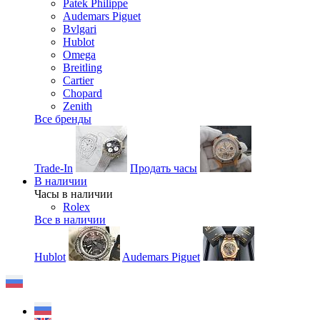
Patek Philippe
Audemars Piguet
Bvlgari
Hublot
Omega
Breitling
Cartier
Chopard
Zenith
Все бренды
Trade-In
Продать часы
В наличии
Часы в наличии
Rolex
Все в наличии
Hublot
Audemars Piguet