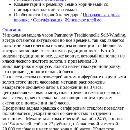
Комментарий к ремешку
Темно-коричневый со
стандартной золотой застежкой
Особенности
Годовой календарь
/
Прозрачная задняя
крышка
/
Сертификация: Женевское клеймо
Описание
Уникальная модель часов Patrimony Traditionnelle Self-Winding,
всегда останется актуальной во все времена, так как является
поистине классическим наследием коллекции Traditionnelle,
которая воплощает элегантную традиционность. В этой
модели традиционно все, даже корпус, который выполнен из
классического желтого золота, в привычном 38
миллиметровом корпусе. Золото имеет гладкую полировку,
что придает дополнительный блеск.
На классическом светло-серебристом циферблате с крупными
золотистого цвета часовыми метками расположены
квадратное окошечко даты в положении на 3 часа,
центральная часовая и минутная стрелка из желтого золота,
малая секундная стрелка на гильошированном круглом
счетчике в положении на 9 часов.
Прозрачная задняя крышка с сапфировым стеклом позволяет
полюбоваться декоративной особенностью и отделкой
механизма. Механизм автоматический, калибр 2455, состоит
из 194 деталей, собран 27 рубинах, с балансовой частотой
28,800 пол/час и имеет запас хода в 40 часов. Женевское