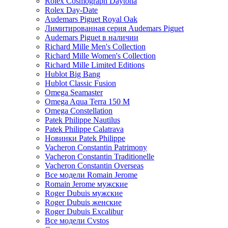
Rolex Cosmograph Daytona
Rolex Day-Date
Audemars Piguet Royal Oak
Лимитированная серия Audemars Piguet
Audemars Piguet в наличии
Richard Mille Men's Collection
Richard Mille Women's Collection
Richard Mille Limited Editions
Hublot Big Bang
Hublot Classic Fusion
Omega Seamaster
Omega Aqua Terra 150 M
Omega Constellation
Patek Philippe Nautilus
Patek Philippe Calatrava
Новинки Patek Philippe
Vacheron Constantin Patrimony
Vacheron Constantin Traditionelle
Vacheron Constantin Overseas
Все модели Romain Jerome
Romain Jerome мужские
Roger Dubuis мужские
Roger Dubuis женские
Roger Dubuis Excalibur
Все модели Cvstos