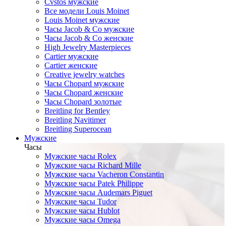
Cvstos мужские
Все модели Louis Moinet
Louis Moinet мужские
Часы Jacob & Co мужские
Часы Jacob & Co женские
High Jewelry Masterpieces
Cartier мужские
Cartier женские
Creative jewelry watches
Часы Chopard мужские
Часы Сhopard женские
Часы Сhopard золотые
Breitling for Bentley
Breitling Navitimer
Breitling Superocean
Мужские
Часы
Мужские часы Rolex
Мужские часы Richard Mille
Мужские часы Vacheron Constantin
Мужские часы Patek Philippe
Мужские часы Audemars Piguet
Мужские часы Tudor
Мужские часы Hublot
Мужские часы Omega