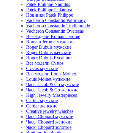
Patek Philippe Nautilus
Patek Philippe Calatrava
Новинки Patek Philippe
Vacheron Constantin Patrimony
Vacheron Constantin Traditionelle
Vacheron Constantin Overseas
Все модели Romain Jerome
Romain Jerome мужские
Roger Dubuis мужские
Roger Dubuis женские
Roger Dubuis Excalibur
Все модели Cvstos
Cvstos мужские
Все модели Louis Moinet
Louis Moinet мужские
Часы Jacob & Co мужские
Часы Jacob & Co женские
High Jewelry Masterpieces
Cartier мужские
Cartier женские
Creative jewelry watches
Часы Chopard мужские
Часы Сhopard женские
Часы Сhopard золотые
Breitling for Bentley