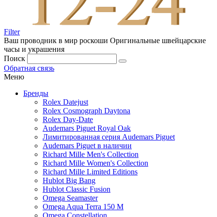
Filter
Ваш проводник в мир роскоши
Оригинальные швейцарские
часы и украшения
Поиск
Обратная связь
Меню
Бренды
Rolex Datejust
Rolex Cosmograph Daytona
Rolex Day-Date
Audemars Piguet Royal Oak
Лимитированная серия Audemars Piguet
Audemars Piguet в наличии
Richard Mille Men's Collection
Richard Mille Women's Collection
Richard Mille Limited Editions
Hublot Big Bang
Hublot Classic Fusion
Omega Seamaster
Omega Aqua Terra 150 M
Omega Constellation