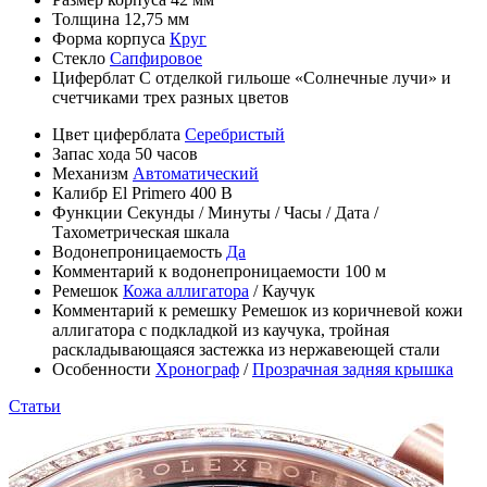
Толщина
12,75 мм
Форма корпуса
Круг
Стекло
Сапфировое
Циферблат
С отделкой гильоше «Солнечные лучи» и
счетчиками трех разных цветов
Цвет циферблата
Серебристый
Запас хода
50 часов
Механизм
Автоматический
Калибр
El Primero 400 B
Функции
Секунды
/
Минуты
/
Часы
/
Дата
/
Тахометрическая шкала
Водонепроницаемость
Да
Комментарий к водонепроницаемости
100 м
Ремешок
Кожа аллигатора
/
Каучук
Комментарий к ремешку
Ремешок из коричневой кожи
аллигатора с подкладкой из каучука, тройная
раскладывающаяся застежка из нержавеющей стали
Особенности
Хронограф
/
Прозрачная задняя крышка
Статьи