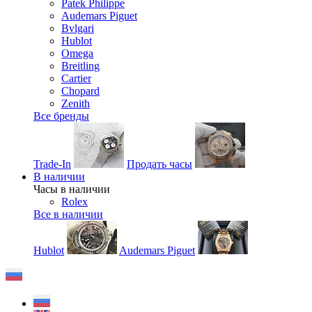
Patek Philippe
Audemars Piguet
Bvlgari
Hublot
Omega
Breitling
Cartier
Chopard
Zenith
Все бренды
Trade-In
Продать часы
В наличии
Часы в наличии
Rolex
Все в наличии
Hublot
Audemars Piguet