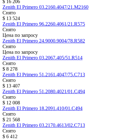
$ 16 206
Zenith
El Primero
03.2160.4047/21.M2160
Снято
$ 13 524
Zenith
El Primero
96.2260.4061/21.R575
Снято
Цена по запросу
Zenith
El Primero
24.9000.9004/78.R582
Снято
Цена по запросу
Zenith
El Primero
03.2067.405/51.R514
Снято
$ 8 278
Zenith
El Primero
51.2161.4047/75.C713
Снято
$ 13 407
Zenith
El Primero
51.2080.4021/01.C494
Снято
$ 12 008
Zenith
El Primero
18.2091.410/01.C494
Снято
$ 21 568
Zenith
El Primero
03.2170.4613/02.C713
Снято
$ 6 412