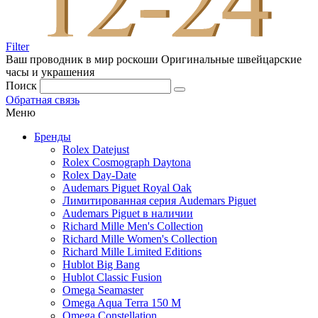
Filter
Ваш проводник в мир роскоши
Оригинальные швейцарские
часы и украшения
Поиск
Обратная связь
Меню
Бренды
Rolex Datejust
Rolex Cosmograph Daytona
Rolex Day-Date
Audemars Piguet Royal Oak
Лимитированная серия Audemars Piguet
Audemars Piguet в наличии
Richard Mille Men's Collection
Richard Mille Women's Collection
Richard Mille Limited Editions
Hublot Big Bang
Hublot Classic Fusion
Omega Seamaster
Omega Aqua Terra 150 M
Omega Constellation