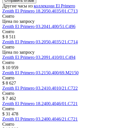
Отправить отзыв
Другие часы из
коллекции El Primero
Zenith
El Primero
18.2050.4035/01.C713
Снято
Цена по запросу
Zenith
El Primero
03.2041.400/51.C496
Снято
$ 8 511
Zenith
El Primero
03.2050.4035/21.C714
Снято
Цена по запросу
Zenith
El Primero
03.2091.410/01.C494
Снято
$ 10 959
Zenith
El Primero
03.2150.400/69.M2150
Снято
$ 8 627
Zenith
El Primero
03.2410.4010/21.C722
Снято
$ 7 462
Zenith
El Primero
18.2400.4046/01.C721
Снято
$ 31 478
Zenith
El Primero
03.2400.4046/21.C721
Снято