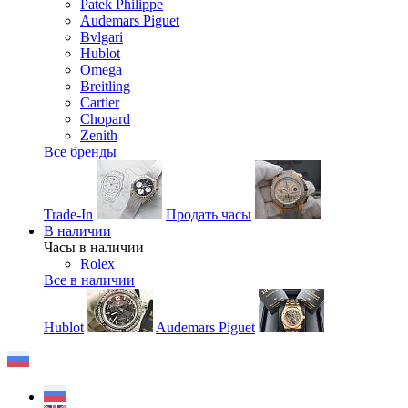
Patek Philippe
Audemars Piguet
Bvlgari
Hublot
Omega
Breitling
Cartier
Chopard
Zenith
Все бренды
Trade-In
Продать часы
В наличии
Часы в наличии
Rolex
Все в наличии
Hublot
Audemars Piguet