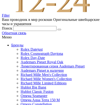
Filter
Ваш проводник в мир роскоши
Оригинальные швейцарские
часы и украшения
Поиск
Обратная связь
Меню
Бренды
Rolex Datejust
Rolex Cosmograph Daytona
Rolex Day-Date
Audemars Piguet Royal Oak
Лимитированная серия Audemars Piguet
Audemars Piguet в наличии
Richard Mille Men's Collection
Richard Mille Women's Collection
Richard Mille Limited Editions
Hublot Big Bang
Hublot Classic Fusion
Omega Seamaster
Omega Aqua Terra 150 M
Omega Constellation