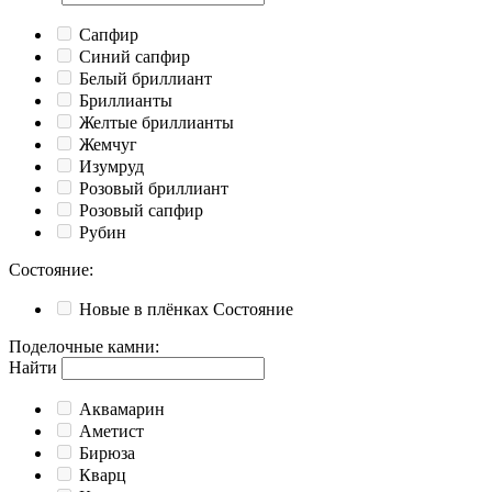
Cапфир
Cиний сапфир
Белый бриллиант
Бриллианты
Желтые бриллианты
Жемчуг
Изумруд
Розовый бриллиант
Розовый сапфир
Рубин
Состояние
:
Новые в плёнках
Состояние
Поделочные камни
:
Найти
Аквамарин
Аметист
Бирюза
Кварц