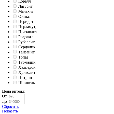
Коралл
Лазурит
Малахит
Оникс
Перидот
Перламутр
Празиолит
Родолит
Рубеллит
Сердолик
Танзанит
Топаз
Турмалин
Халцедон
Хризолит
Цитрин
Шпинель
Цена ритейл
:
От
До
Сбросить
Показать