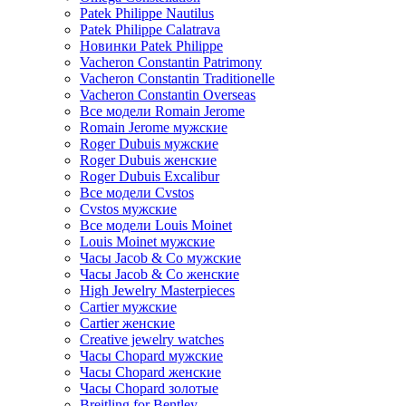
Patek Philippe Nautilus
Patek Philippe Calatrava
Новинки Patek Philippe
Vacheron Constantin Patrimony
Vacheron Constantin Traditionelle
Vacheron Constantin Overseas
Все модели Romain Jerome
Romain Jerome мужские
Roger Dubuis мужские
Roger Dubuis женские
Roger Dubuis Excalibur
Все модели Cvstos
Cvstos мужские
Все модели Louis Moinet
Louis Moinet мужские
Часы Jacob & Co мужские
Часы Jacob & Co женские
High Jewelry Masterpieces
Cartier мужские
Cartier женские
Creative jewelry watches
Часы Chopard мужские
Часы Сhopard женские
Часы Сhopard золотые
Breitling for Bentley