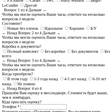
F.P.Journe
Cartier
IWC
Harry Winston
Jaeger-
LeCoultre
Другой
Вопрос 1 из 4
Дальше →
Чтобы мы могли оценить Ваши часы, ответьте на несколько
вопросов о модели
Состояние?
Новые без пленок
Идеальное
Хорошее
Б/У
← Назад
Вопрос 2 из 4
Дальше →
Чтобы мы могли оценить Ваши часы, ответьте на несколько
вопросов о модели
Коробка и документы?
Полный комплект
Без коробки
Без документов
Без
всего
← Назад
Вопрос 3 из 4
Дальше →
Чтобы мы могли оценить Ваши часы, ответьте на несколько
вопросов о модели
Когда приобрели?
В этом году
1-3 года назад
4-5 лет назад
6-10 лет
назад
Не помню
← Назад
Вопрос 4 из 4
Пришлём Вам оценку в мессенджере. Стоимость будет выше,
чем в ломбардах.
Куда прислать оценку?
Телефон *
Нажимая кнопку «Получить оценку», Вы подтверждаете