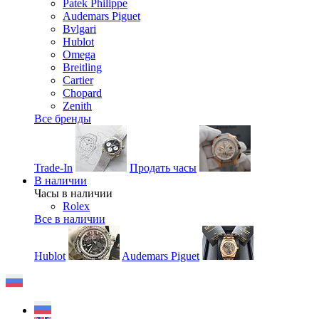
Patek Philippe
Audemars Piguet
Bvlgari
Hublot
Omega
Breitling
Cartier
Chopard
Zenith
Все бренды
Trade-In
Продать часы
В наличии
Часы в наличии
Rolex
Все в наличии
Hublot
Audemars Piguet