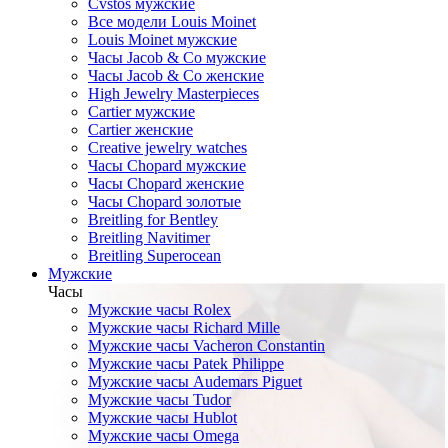
Cvstos мужские
Все модели Louis Moinet
Louis Moinet мужские
Часы Jacob & Co мужские
Часы Jacob & Co женские
High Jewelry Masterpieces
Cartier мужские
Cartier женские
Creative jewelry watches
Часы Chopard мужские
Часы Сhopard женские
Часы Сhopard золотые
Breitling for Bentley
Breitling Navitimer
Breitling Superocean
Мужские
Часы
Мужские часы Rolex
Мужские часы Richard Mille
Мужские часы Vacheron Constantin
Мужские часы Patek Philippe
Мужские часы Audemars Piguet
Мужские часы Tudor
Мужские часы Hublot
Мужские часы Omega