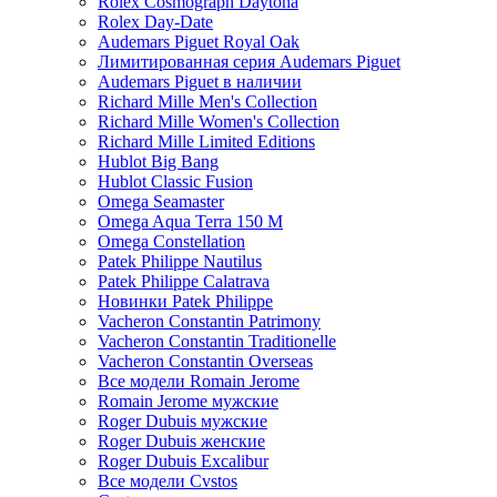
Rolex Cosmograph Daytona
Rolex Day-Date
Audemars Piguet Royal Oak
Лимитированная серия Audemars Piguet
Audemars Piguet в наличии
Richard Mille Men's Collection
Richard Mille Women's Collection
Richard Mille Limited Editions
Hublot Big Bang
Hublot Classic Fusion
Omega Seamaster
Omega Aqua Terra 150 M
Omega Constellation
Patek Philippe Nautilus
Patek Philippe Calatrava
Новинки Patek Philippe
Vacheron Constantin Patrimony
Vacheron Constantin Traditionelle
Vacheron Constantin Overseas
Все модели Romain Jerome
Romain Jerome мужские
Roger Dubuis мужские
Roger Dubuis женские
Roger Dubuis Excalibur
Все модели Cvstos