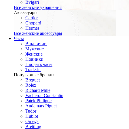
Bvlgari
Все женские украшения
Аксессуары
Cartier
Chopard
Hermes
Все женские аксессуары
Часы
В наличии
Мужские
Женские
Новинки
Продать часы
Trade-in
Популярные бренды
Breguet
Rolex
Richard Mille
Vacheron Constantin
Patek Philippe
Audemars Piguet
Tudor
Hublot
Omega
Breitling