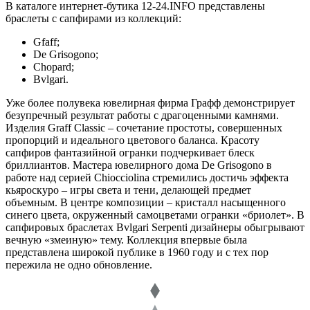
В каталоге интернет-бутика 12-24.INFO представлены
браслеты с сапфирами из коллекций:
Gfaff;
De Grisogono;
Chopard;
Bvlgari.
Уже более полувека ювелирная фирма Графф демонстрирует
безупречный результат работы с драгоценными камнями.
Изделия Graff Classic – сочетание простоты, совершенных
пропорций и идеального цветового баланса. Красоту
сапфиров фантазийной огранки подчеркивает блеск
бриллиантов. Мастера ювелирного дома De Grisogono в
работе над серией Chiocciolina стремились достичь эффекта
кьяроскуро – игры света и тени, делающей предмет
объемным. В центре композиции – кристалл насыщенного
синего цвета, окруженный самоцветами огранки «бриолет». В
сапфировых браслетах Bvlgari Serpenti дизайнеры обыгрывают
вечную «змеиную» тему. Коллекция впервые была
представлена широкой публике в 1960 году и с тех пор
пережила не одно обновление.