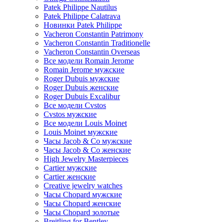
Patek Philippe Nautilus
Patek Philippe Calatrava
Новинки Patek Philippe
Vacheron Constantin Patrimony
Vacheron Constantin Traditionelle
Vacheron Constantin Overseas
Все модели Romain Jerome
Romain Jerome мужские
Roger Dubuis мужские
Roger Dubuis женские
Roger Dubuis Excalibur
Все модели Cvstos
Cvstos мужские
Все модели Louis Moinet
Louis Moinet мужские
Часы Jacob & Co мужские
Часы Jacob & Co женские
High Jewelry Masterpieces
Cartier мужские
Cartier женские
Creative jewelry watches
Часы Chopard мужские
Часы Сhopard женские
Часы Сhopard золотые
Breitling for Bentley