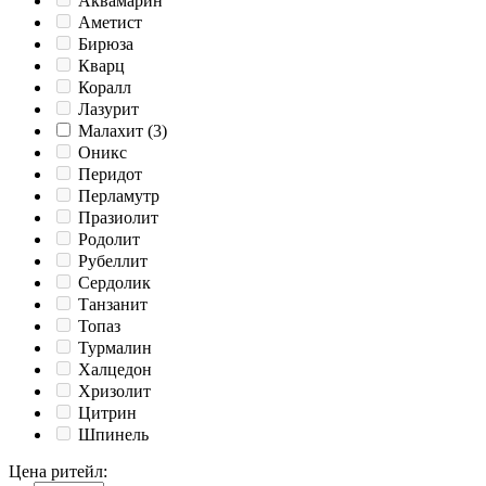
Аквамарин
Аметист
Бирюза
Кварц
Коралл
Лазурит
Малахит
(3)
Оникс
Перидот
Перламутр
Празиолит
Родолит
Рубеллит
Сердолик
Танзанит
Топаз
Турмалин
Халцедон
Хризолит
Цитрин
Шпинель
Цена ритейл
: