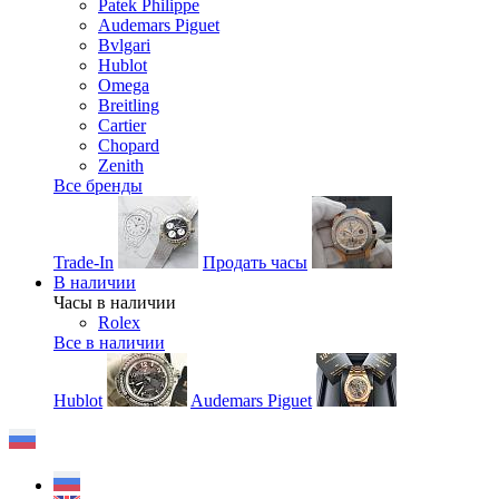
Patek Philippe
Audemars Piguet
Bvlgari
Hublot
Omega
Breitling
Cartier
Chopard
Zenith
Все бренды
Trade-In
Продать часы
В наличии
Часы в наличии
Rolex
Все в наличии
Hublot
Audemars Piguet