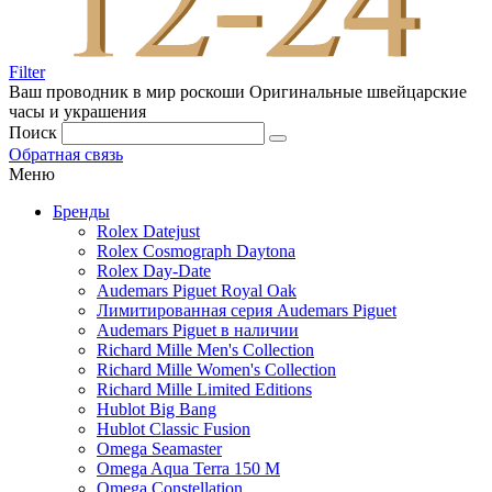
Filter
Ваш проводник в мир роскоши
Оригинальные швейцарские
часы и украшения
Поиск
Обратная связь
Меню
Бренды
Rolex Datejust
Rolex Cosmograph Daytona
Rolex Day-Date
Audemars Piguet Royal Oak
Лимитированная серия Audemars Piguet
Audemars Piguet в наличии
Richard Mille Men's Collection
Richard Mille Women's Collection
Richard Mille Limited Editions
Hublot Big Bang
Hublot Classic Fusion
Omega Seamaster
Omega Aqua Terra 150 M
Omega Constellation