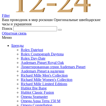
Filter
Ваш проводник в мир роскоши
Оригинальные швейцарские
часы и украшения
Поиск
Обратная связь
Меню
Бренды
Rolex Datejust
Rolex Cosmograph Daytona
Rolex Day-Date
Audemars Piguet Royal Oak
Лимитированная серия Audemars Piguet
Audemars Piguet в наличии
Richard Mille Men's Collection
Richard Mille Women's Collection
Richard Mille Limited Editions
Hublot Big Bang
Hublot Classic Fusion
Omega Seamaster
Omega Aqua Terra 150 M
Omega Constellation