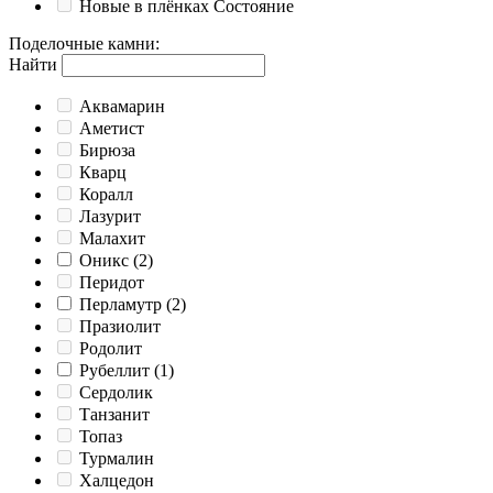
Новые в плёнках
Состояние
Поделочные камни
:
Найти
Аквамарин
Аметист
Бирюза
Кварц
Коралл
Лазурит
Малахит
Оникс
(2)
Перидот
Перламутр
(2)
Празиолит
Родолит
Рубеллит
(1)
Сердолик
Танзанит
Топаз
Турмалин
Халцедон