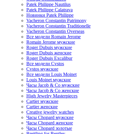
Patek Philippe Nautilus
Patek Philippe Calatrava
Новинки Patek Philippe
Vacheron Constantin Patrimony
Vacheron Constantin Traditionelle
Vacheron Constantin Overseas
Все модели Romain Jerome
Romain Jerome мужские
Roger Dubuis мужские
Roger Dubuis женские
Roger Dubuis Excalibur
Все модели Cvstos
Cvstos мужские
Все модели Louis Moinet
Louis Moinet мужские
Часы Jacob & Co мужские
Часы Jacob & Co женские
High Jewelry Masterpieces
Cartier мужские
Cartier женские
Creative jewelry watches
Часы Chopard мужские
Часы Сhopard женские
Часы Сhopard золотые
Breitling for Bentley