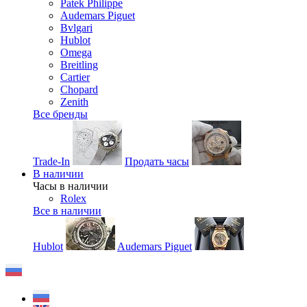
Patek Philippe
Audemars Piguet
Bvlgari
Hublot
Omega
Breitling
Cartier
Chopard
Zenith
Все бренды
Trade-In
Продать часы
В наличии
Часы в наличии
Rolex
Все в наличии
Hublot
Audemars Piguet