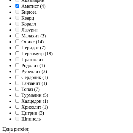
Аквамарин
Аметист
(4)
Бирюза
Кварц
Коралл
Лазурит
Малахит
(3)
Оникс
(14)
Перидот
(7)
Перламутр
(18)
Празиолит
Родолит
(1)
Рубеллит
(3)
Сердолик
(1)
Танзанит
(1)
Топаз
(7)
Турмалин
(5)
Халцедон
(1)
Хризолит
(1)
Цитрин
(3)
Шпинель
Цена ритейл
: