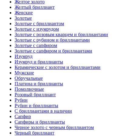
Желтое золото
Желтый бриллиант
Женские
Золотые
Золотые с бриллиантом
Золотые с изумрудом
Золотые с розовым кварцем и бриллиантами
Золотые с рубином и бриллиантами
Золотые с сапфиром
Золотые с сапфиром и бриллиантами
Изумруд
Изумруд и бриллианты
Керамические с золотом и бриллиантами
Мужские
Обручальные
Платина и бриллианты
Помолвочные
Розовый бриллиант
Рубин
Рубин и бриллианты
С бриллиантами в наличии
Сапфир
Сапфиры и бриллианты
Черное золото с черным бриллиантом
Черный бриллиант