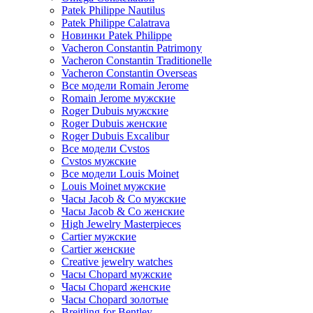
Patek Philippe Nautilus
Patek Philippe Calatrava
Новинки Patek Philippe
Vacheron Constantin Patrimony
Vacheron Constantin Traditionelle
Vacheron Constantin Overseas
Все модели Romain Jerome
Romain Jerome мужские
Roger Dubuis мужские
Roger Dubuis женские
Roger Dubuis Excalibur
Все модели Cvstos
Cvstos мужские
Все модели Louis Moinet
Louis Moinet мужские
Часы Jacob & Co мужские
Часы Jacob & Co женские
High Jewelry Masterpieces
Cartier мужские
Cartier женские
Creative jewelry watches
Часы Chopard мужские
Часы Сhopard женские
Часы Сhopard золотые
Breitling for Bentley