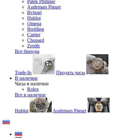
Patek Philippe
Audemars Piguet
Bvlgari
Hublot
Omega
Breitling
Cartier
Chopard
Zenith
Все бренды
Trade-In
Продать часы
В наличии
Часы в наличии
Rolex
Все в наличии
Hublot
Audemars Piguet