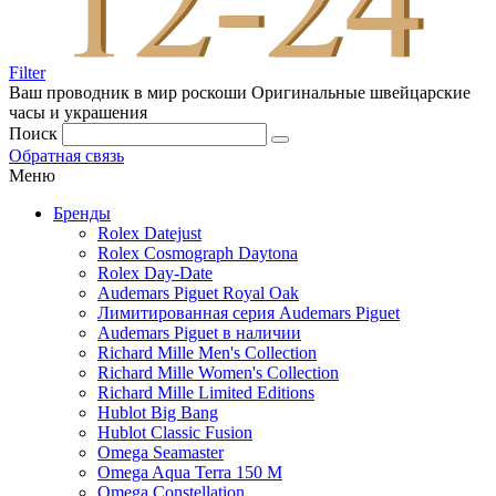
Filter
Ваш проводник в мир роскоши
Оригинальные швейцарские
часы и украшения
Поиск
Обратная связь
Меню
Бренды
Rolex Datejust
Rolex Cosmograph Daytona
Rolex Day-Date
Audemars Piguet Royal Oak
Лимитированная серия Audemars Piguet
Audemars Piguet в наличии
Richard Mille Men's Collection
Richard Mille Women's Collection
Richard Mille Limited Editions
Hublot Big Bang
Hublot Classic Fusion
Omega Seamaster
Omega Aqua Terra 150 M
Omega Constellation