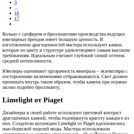
3
...
16
17
Кольцо с сапфиром и бриллиантами производства ведущих
ювелирных брендов имеет большую ценность. В
изготовлении драгоценностей мастера используют камни,
которые по цвету и структуре удовлетворяют самым высоким
требованиям. Идеальным считают глубокий синий оттенок
средней интенсивности.
Ювелиры оценивают прозрачность минерала – экземпляры с
посторонними включениями отбраковываются. Свет должен
проникать внутрь таким образом, чтобы камень при огранке
засиял подобно бриллианту.
Limelight от Piaget
Дизайнеры в своей работе используют цветовой контраст
драгоценных камней, чтобы подчеркнуть красоту каждого из
них. Создатели коллекции Limelight от Piaget вдохновились
нью-йоркской неделей моды. Мастера использовали