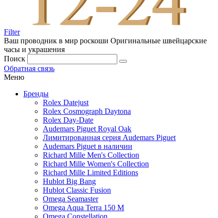
Filter
Ваш проводник в мир роскоши
Оригинальные швейцарские
часы и украшения
Поиск
Обратная связь
Меню
Бренды
Rolex Datejust
Rolex Cosmograph Daytona
Rolex Day-Date
Audemars Piguet Royal Oak
Лимитированная серия Audemars Piguet
Audemars Piguet в наличии
Richard Mille Men's Collection
Richard Mille Women's Collection
Richard Mille Limited Editions
Hublot Big Bang
Hublot Classic Fusion
Omega Seamaster
Omega Aqua Terra 150 M
Omega Constellation