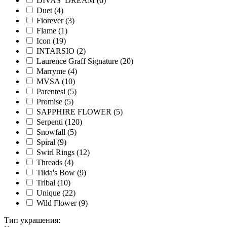
DIVAS’ DREAM
(6)
Duet
(4)
Fiorever
(3)
Flame
(1)
Icon
(19)
INTARSIO
(2)
Laurence Graff Signature
(20)
Marryme
(4)
MVSA
(10)
Parentesi
(5)
Promise
(5)
SAPPHIRE FLOWER
(5)
Serpenti
(120)
Snowfall
(5)
Spiral
(9)
Swirl Rings
(12)
Threads
(4)
Tilda's Bow
(9)
Tribal
(10)
Unique
(22)
Wild Flower
(9)
Тип украшения
: