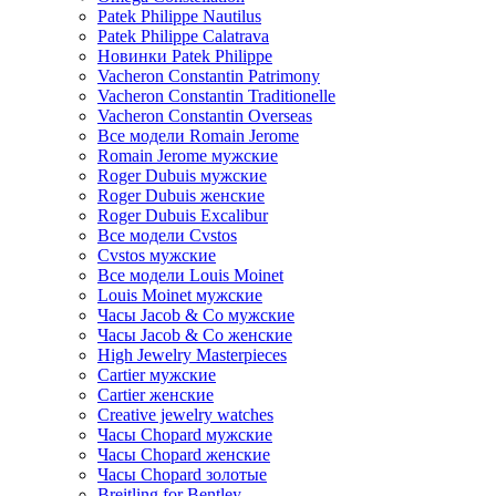
Patek Philippe Nautilus
Patek Philippe Calatrava
Новинки Patek Philippe
Vacheron Constantin Patrimony
Vacheron Constantin Traditionelle
Vacheron Constantin Overseas
Все модели Romain Jerome
Romain Jerome мужские
Roger Dubuis мужские
Roger Dubuis женские
Roger Dubuis Excalibur
Все модели Cvstos
Cvstos мужские
Все модели Louis Moinet
Louis Moinet мужские
Часы Jacob & Co мужские
Часы Jacob & Co женские
High Jewelry Masterpieces
Cartier мужские
Cartier женские
Creative jewelry watches
Часы Chopard мужские
Часы Сhopard женские
Часы Сhopard золотые
Breitling for Bentley