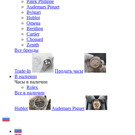
Patek Philippe
Audemars Piguet
Bvlgari
Hublot
Omega
Breitling
Cartier
Chopard
Zenith
Все бренды
Trade-In
Продать часы
В наличии
Часы в наличии
Rolex
Все в наличии
Hublot
Audemars Piguet