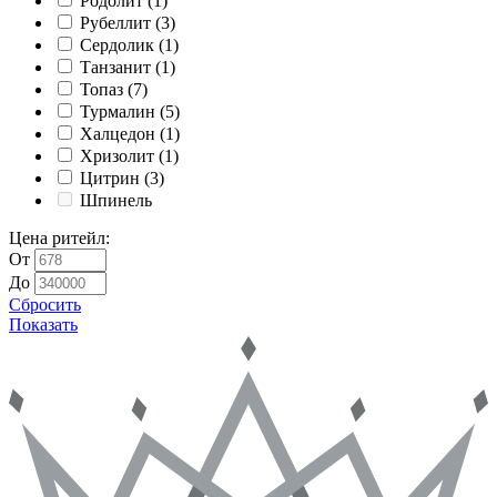
Родолит
(1)
Рубеллит
(3)
Сердолик
(1)
Танзанит
(1)
Топаз
(7)
Турмалин
(5)
Халцедон
(1)
Хризолит
(1)
Цитрин
(3)
Шпинель
Цена ритейл
:
От
До
Сбросить
Показать