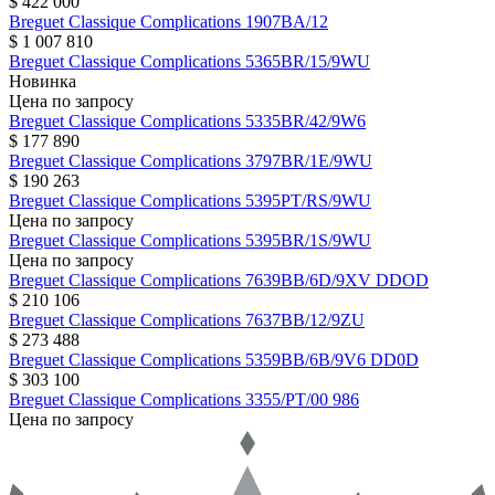
$ 422 000
Breguet
Classique Complications
1907BA/12
$ 1 007 810
Breguet
Classique Complications
5365BR/15/9WU
Новинка
Цена по запросу
Breguet
Classique Complications
5335BR/42/9W6
$ 177 890
Breguet
Classique Complications
3797BR/1E/9WU
$ 190 263
Breguet
Classique Complications
5395PT/RS/9WU
Цена по запросу
Breguet
Classique Complications
5395BR/1S/9WU
Цена по запросу
Breguet
Classique Complications
7639BB/6D/9XV DDOD
$ 210 106
Breguet
Classique Complications
7637BB/12/9ZU
$ 273 488
Breguet
Classique Complications
5359BB/6B/9V6 DD0D
$ 303 100
Breguet
Classique Complications
3355/PT/00 986
Цена по запросу