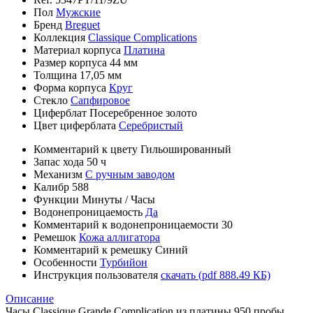
Пол
Мужские
Бренд
Breguet
Коллекция
Classique Complications
Материал корпуса
Платина
Размер корпуса
44 мм
Толщина
17,05 мм
Форма корпуса
Круг
Стекло
Сапфировое
Циферблат
Посеребренное золото
Цвет циферблата
Серебристый
Комментарий к цвету
Гильошированный
Запас хода
50 ч
Механизм
С ручным заводом
Калибр
588
Функции
Минуты
/
Часы
Водонепроницаемость
Да
Комментарий к водонепроницаемости
30
Ремешок
Кожа аллигатора
Комментарий к ремешку
Синий
Особенности
Турбийон
Инструкция пользователя
скачать (pdf 888.49 КБ)
Описание
Часы Classique Grande Complication из платины 950 пробы.