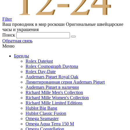
Filter
Ваш проводник в мир роскоши
Оригинальные швейцарские
часы и украшения
Поиск
Обратная связь
Меню
Бренды
Rolex Datejust
Rolex Cosmograph Daytona
Rolex Day-Date
Audemars Piguet Royal Oak
Лимитированная серия Audemars Piguet
Audemars Piguet в наличии
Richard Mille Men's Collection
Richard Mille Women's Collection
Richard Mille Limited Editions
Hublot Big Bang
Hublot Classic Fusion
Omega Seamaster
Omega Aqua Terra 150 M
Omega Constellation