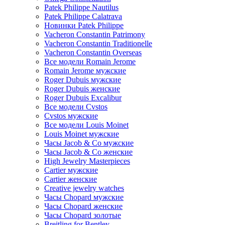
Patek Philippe Nautilus
Patek Philippe Calatrava
Новинки Patek Philippe
Vacheron Constantin Patrimony
Vacheron Constantin Traditionelle
Vacheron Constantin Overseas
Все модели Romain Jerome
Romain Jerome мужские
Roger Dubuis мужские
Roger Dubuis женские
Roger Dubuis Excalibur
Все модели Cvstos
Cvstos мужские
Все модели Louis Moinet
Louis Moinet мужские
Часы Jacob & Co мужские
Часы Jacob & Co женские
High Jewelry Masterpieces
Cartier мужские
Cartier женские
Creative jewelry watches
Часы Chopard мужские
Часы Сhopard женские
Часы Сhopard золотые
Breitling for Bentley