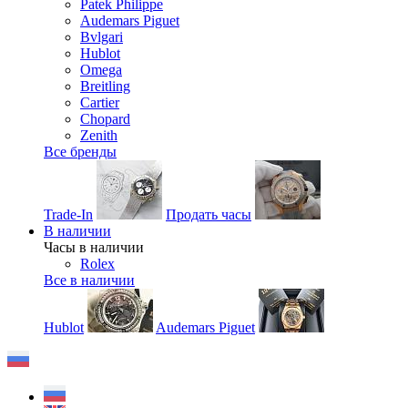
Patek Philippe
Audemars Piguet
Bvlgari
Hublot
Omega
Breitling
Cartier
Chopard
Zenith
Все бренды
Trade-In
Продать часы
В наличии
Часы в наличии
Rolex
Все в наличии
Hublot
Audemars Piguet