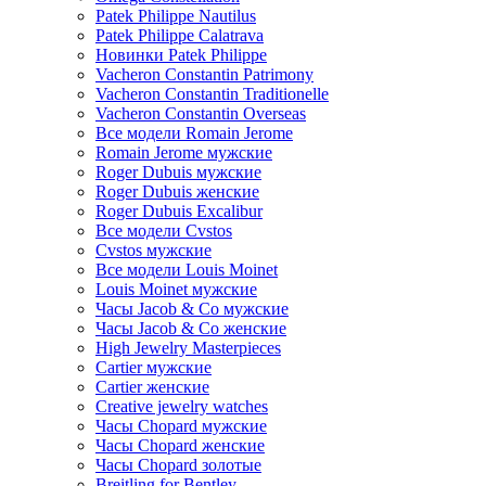
Patek Philippe Nautilus
Patek Philippe Calatrava
Новинки Patek Philippe
Vacheron Constantin Patrimony
Vacheron Constantin Traditionelle
Vacheron Constantin Overseas
Все модели Romain Jerome
Romain Jerome мужские
Roger Dubuis мужские
Roger Dubuis женские
Roger Dubuis Excalibur
Все модели Cvstos
Cvstos мужские
Все модели Louis Moinet
Louis Moinet мужские
Часы Jacob & Co мужские
Часы Jacob & Co женские
High Jewelry Masterpieces
Cartier мужские
Cartier женские
Creative jewelry watches
Часы Chopard мужские
Часы Сhopard женские
Часы Сhopard золотые
Breitling for Bentley