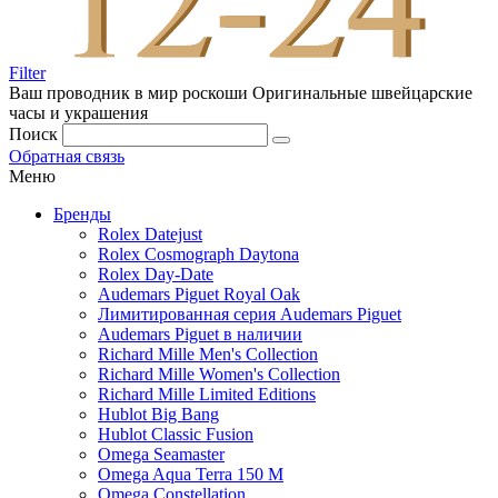
Filter
Ваш проводник в мир роскоши
Оригинальные швейцарские
часы и украшения
Поиск
Обратная связь
Меню
Бренды
Rolex Datejust
Rolex Cosmograph Daytona
Rolex Day-Date
Audemars Piguet Royal Oak
Лимитированная серия Audemars Piguet
Audemars Piguet в наличии
Richard Mille Men's Collection
Richard Mille Women's Collection
Richard Mille Limited Editions
Hublot Big Bang
Hublot Classic Fusion
Omega Seamaster
Omega Aqua Terra 150 M
Omega Constellation