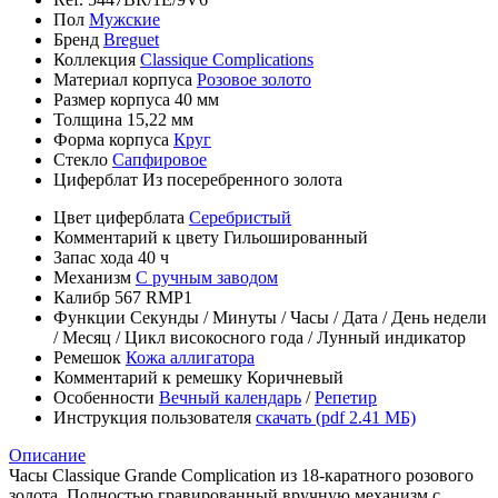
Пол
Мужские
Бренд
Breguet
Коллекция
Classique Complications
Материал корпуса
Розовое золото
Размер корпуса
40 мм
Толщина
15,22 мм
Форма корпуса
Круг
Стекло
Сапфировое
Циферблат
Из посеребренного золота
Цвет циферблата
Серебристый
Комментарий к цвету
Гильошированный
Запас хода
40 ч
Механизм
С ручным заводом
Калибр
567 RMP1
Функции
Секунды
/
Минуты
/
Часы
/
Дата
/
День недели
/
Месяц
/
Цикл високосного года
/
Лунный индикатор
Ремешок
Кожа аллигатора
Комментарий к ремешку
Коричневый
Особенности
Вечный календарь
/
Репетир
Инструкция пользователя
скачать (pdf 2.41 МБ)
Описание
Часы Classique Grande Complication из 18-каратного розового
золота. Полностью гравированный вручную механизм с