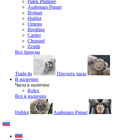
Patek Philippe
Audemars Piguet
Bvlgari
Hublot
Omega
Breitling
Cartier
Chopard
Zenith
Все бренды
Trade-In
Продать часы
В наличии
Часы в наличии
Rolex
Все в наличии
Hublot
Audemars Piguet