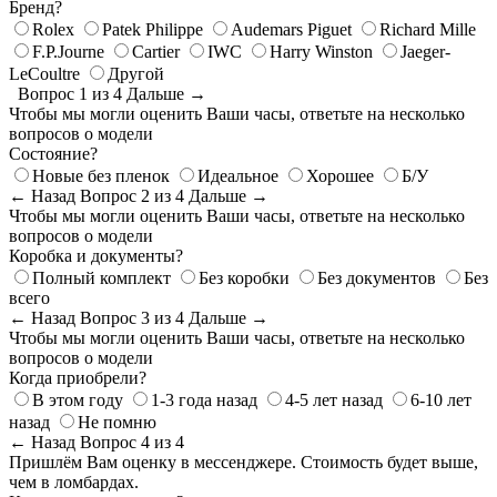
Бренд?
Rolex
Patek Philippe
Audemars Piguet
Richard Mille
F.P.Journe
Cartier
IWC
Harry Winston
Jaeger-
LeCoultre
Другой
Вопрос 1 из 4
Дальше →
Чтобы мы могли оценить Ваши часы, ответьте на несколько
вопросов о модели
Состояние?
Новые без пленок
Идеальное
Хорошее
Б/У
← Назад
Вопрос 2 из 4
Дальше →
Чтобы мы могли оценить Ваши часы, ответьте на несколько
вопросов о модели
Коробка и документы?
Полный комплект
Без коробки
Без документов
Без
всего
← Назад
Вопрос 3 из 4
Дальше →
Чтобы мы могли оценить Ваши часы, ответьте на несколько
вопросов о модели
Когда приобрели?
В этом году
1-3 года назад
4-5 лет назад
6-10 лет
назад
Не помню
← Назад
Вопрос 4 из 4
Пришлём Вам оценку в мессенджере. Стоимость будет выше,
чем в ломбардах.