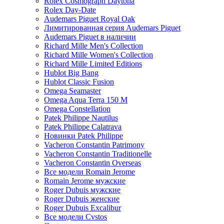
Rolex Cosmograph Daytona
Rolex Day-Date
Audemars Piguet Royal Oak
Лимитированная серия Audemars Piguet
Audemars Piguet в наличии
Richard Mille Men's Collection
Richard Mille Women's Collection
Richard Mille Limited Editions
Hublot Big Bang
Hublot Classic Fusion
Omega Seamaster
Omega Aqua Terra 150 M
Omega Constellation
Patek Philippe Nautilus
Patek Philippe Calatrava
Новинки Patek Philippe
Vacheron Constantin Patrimony
Vacheron Constantin Traditionelle
Vacheron Constantin Overseas
Все модели Romain Jerome
Romain Jerome мужские
Roger Dubuis мужские
Roger Dubuis женские
Roger Dubuis Excalibur
Все модели Cvstos