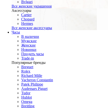
Bvlgari
Все женские украшения
Аксессуары
Cartier
Chopard
Hermes
Все женские аксессуары
Часы
В наличии
Мужские
Женские
Новинки
Продать часы
Trade-in
Популярные бренды
Breguet
Rolex
Richard Mille
Vacheron Constantin
Patek Philippe
Audemars Piguet
Tudor
Hublot
Omega
Breitling