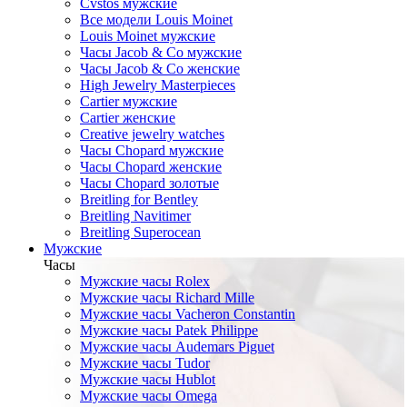
Cvstos мужские
Все модели Louis Moinet
Louis Moinet мужские
Часы Jacob & Co мужские
Часы Jacob & Co женские
High Jewelry Masterpieces
Cartier мужские
Cartier женские
Creative jewelry watches
Часы Chopard мужские
Часы Сhopard женские
Часы Сhopard золотые
Breitling for Bentley
Breitling Navitimer
Breitling Superocean
Мужские
Часы
Мужские часы Rolex
Мужские часы Richard Mille
Мужские часы Vacheron Constantin
Мужские часы Patek Philippe
Мужские часы Audemars Piguet
Мужские часы Tudor
Мужские часы Hublot
Мужские часы Omega