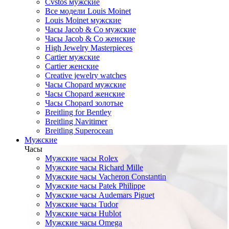
Cvstos мужские
Все модели Louis Moinet
Louis Moinet мужские
Часы Jacob & Co мужские
Часы Jacob & Co женские
High Jewelry Masterpieces
Cartier мужские
Cartier женские
Creative jewelry watches
Часы Chopard мужские
Часы Сhopard женские
Часы Сhopard золотые
Breitling for Bentley
Breitling Navitimer
Breitling Superocean
Мужские
Часы
Мужские часы Rolex
Мужские часы Richard Mille
Мужские часы Vacheron Constantin
Мужские часы Patek Philippe
Мужские часы Audemars Piguet
Мужские часы Tudor
Мужские часы Hublot
Мужские часы Omega