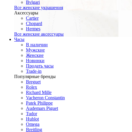
Bvlgari
Все женские украшения
Аксессуары
Cartier
Chopard
Hermes
Все женские аксессуары
Часы
В наличии
Мужские
Женские
Новинки
Продать часы
Trade-in
Популярные бренды
Breguet
Rolex
Richard Mille
Vacheron Constantin
Patek Philippe
Audemars Piguet
Tudor
Hublot
Omega
Breitling