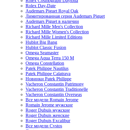
Rolex Cosmograph Daytona
Rolex Day-Date
Audemars Piguet Royal Oak
Лимитированная серия Audemars Piguet
Audemars Piguet в наличии
Richard Mille Men's Collection
Richard Mille Women's Collection
Richard Mille Limited Editions
Hublot Big Bang
Hublot Classic Fusion
Omega Seamaster
Omega Aqua Terra 150 M
Omega Constellation
Patek Philippe Nautilus
Patek Philippe Calatrava
Новинки Patek Philippe
Vacheron Constantin Patrimony
Vacheron Constantin Traditionelle
Vacheron Constantin Overseas
Все модели Romain Jerome
Romain Jerome мужские
Roger Dubuis мужские
Roger Dubuis женские
Roger Dubuis Excalibur
Все модели Cvstos