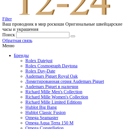
Filter
Ваш проводник в мир роскоши
Оригинальные швейцарские
часы и украшения
Поиск
Обратная связь
Меню
Бренды
Rolex Datejust
Rolex Cosmograph Daytona
Rolex Day-Date
Audemars Piguet Royal Oak
Лимитированная серия Audemars Piguet
Audemars Piguet в наличии
Richard Mille Men's Collection
Richard Mille Women's Collection
Richard Mille Limited Editions
Hublot Big Bang
Hublot Classic Fusion
Omega Seamaster
Omega Aqua Terra 150 M
Omega Constellation