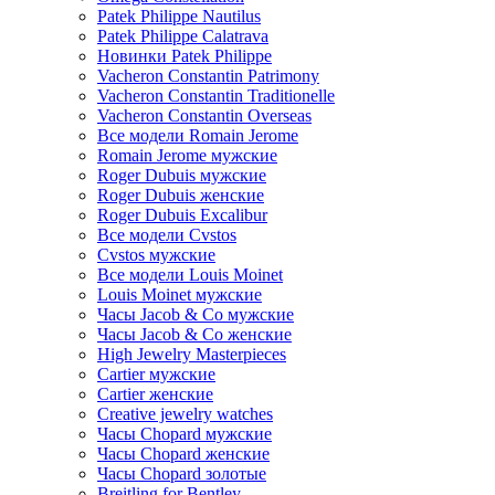
Patek Philippe Nautilus
Patek Philippe Calatrava
Новинки Patek Philippe
Vacheron Constantin Patrimony
Vacheron Constantin Traditionelle
Vacheron Constantin Overseas
Все модели Romain Jerome
Romain Jerome мужские
Roger Dubuis мужские
Roger Dubuis женские
Roger Dubuis Excalibur
Все модели Cvstos
Cvstos мужские
Все модели Louis Moinet
Louis Moinet мужские
Часы Jacob & Co мужские
Часы Jacob & Co женские
High Jewelry Masterpieces
Cartier мужские
Cartier женские
Creative jewelry watches
Часы Chopard мужские
Часы Сhopard женские
Часы Сhopard золотые
Breitling for Bentley