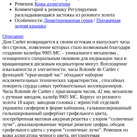
Ремешок
Кожа аллигатора
Комментарий к ремешку
Регулируемая
раскладывающаяся застежка из розового золота
Особенности
Лимитированная серия
/
Прозрачная
задняя крышка
Описание
Дом Cartier возвращается к своим истокам и выпускает часы
без стрелок, появление которых стало возможным благодаря
созданию калибра 9905 MC – уникального механизма ,
оснащенного специальным окошком для индикации часа и
вращающимся дисковым индикатором минут. Воплощение
изысканности и элегантности, часы Rotonde de Cartier с
функцией “прыгающий час” обладают набором
исключительных технических характеристик , способных
покорить сердца самых требовательных коллекционеров.
Часы Rotonde de Cartier с прыгающим часом, 42 мм, механизм
с ручным заводом, калибр 9905 MC. Корпус из розового
золота 18 карат, заводная головка с зернистой отделкой
украшена сапфиром в форме кабошона, гальванизированный
гильошированный циферблат грифельного цвета,
посеребренная матовая ажурная решетка с узором “солнечные
лучи”, декалькированные черные римские цифры, ободок
грифельного цвета с узором “солнечные лучи”. Ремешок из
кожи аллигатора черного цвета, регулируемая