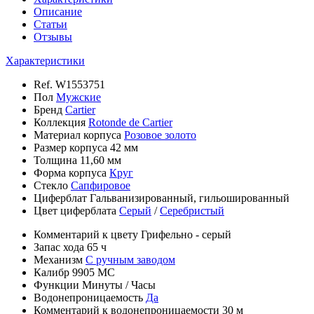
Описание
Статьи
Отзывы
Характеристики
Ref.
W1553751
Пол
Мужские
Бренд
Cartier
Коллекция
Rotonde de Cartier
Материал корпуса
Розовое золото
Размер корпуса
42 мм
Толщина
11,60 мм
Форма корпуса
Круг
Стекло
Сапфировое
Циферблат
Гальванизированный, гильошированный
Цвет циферблата
Серый
/
Серебристый
Комментарий к цвету
Грифельно - серый
Запас хода
65 ч
Механизм
С ручным заводом
Калибр
9905 MC
Функции
Минуты
/
Часы
Водонепроницаемость
Да
Комментарий к водонепроницаемости
30 м