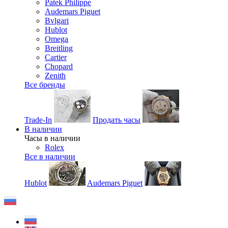
Patek Philippe
Audemars Piguet
Bvlgari
Hublot
Omega
Breitling
Cartier
Chopard
Zenith
Все бренды
Trade-In
Продать часы
В наличии
Часы в наличии
Rolex
Все в наличии
Hublot
Audemars Piguet