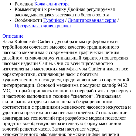
Ремешок
Кожа аллигатора
Комментарий к ремешку
Двойная регулируемая
раскладывающаяся застежка из белого золота
Особенности
Турбийон
/
Лимитированная серия
/
Прозрачная задняя крышка
Описание
Часы Rotonde de Cartier с дугообразным циферблатом и
турбийоном сочетают высокое качество традиционного
часового механизма с современным графически-четким
дизайном, символизируя уникальный характер новаторских
часовых изделий Cartier. Они со всей тщательностью
изготовлены в мастерских мануфактуры Cartier и имеют все
характеристики, отличающие часы с богатым
художественным наследием, представленные в современной
интерпретации. Основой механизма послужил калибр 9452
MC, который пришлось полностью переработать, перевернув
и частично выполнив в технике “скелетон”. Уникальная
филигранная отделка выполнена в безукоризненном
соответствии с традициями женевского часового искусства и
удостоена престижного женевского клейма. Использование
авангардных технологий при разработке модели позволяет
придать своеобразную выразительную форму массивной
золотой решетке часов. Затем наступает черед
художественного оформления: римские цифры решетки