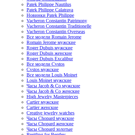
Patek Philippe Nautilus
Patek Philippe Calatrava
Новинки Patek Philippe
Vacheron Constantin Patrimony
Vacheron Constantin Traditionelle
Vacheron Constantin Overseas
Все модели Romain Jerome
Romain Jerome мужские
Roger Dubuis мужские
Roger Dubuis женские
Roger Dubuis Excalibur
Все модели Cvstos
Cvstos мужские
Все модели Louis Moinet
Louis Moinet мужские
Часы Jacob & Co мужские
Часы Jacob & Co женские
High Jewelry Masterpieces
Cartier мужские
Cartier женские
Creative jewelry watches
Часы Chopard мужские
Часы Сhopard женские
Часы Сhopard золотые
Breitling for Bentley