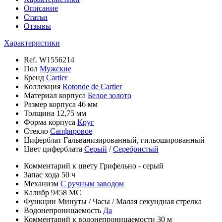
Описание
Статьи
Отзывы
Характеристики
Ref.
W1556214
Пол
Мужские
Бренд
Cartier
Коллекция
Rotonde de Cartier
Материал корпуса
Белое золото
Размер корпуса
46 мм
Толщина
12,75 мм
Форма корпуса
Круг
Стекло
Сапфировое
Циферблат
Гальванизированный, гильошированный
Цвет циферблата
Серый
/
Серебристый
Комментарий к цвету
Грифельно - серый
Запас хода
50 ч
Механизм
С ручным заводом
Калибр
9458 МС
Функции
Минуты
/
Часы
/
Малая секундная стрелка
Водонепроницаемость
Да
Комментарий к водонепроницаемости
30 м