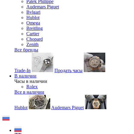
Patek Philippe
Audemars Piguet
Bvlgari
Hublot
Omega
Breitling
Cartier
Chopard
Zenith
Все бренды
Trade-In
Продать часы
В наличии
Часы в наличии
Rolex
Все в наличии
Hublot
Audemars Piguet