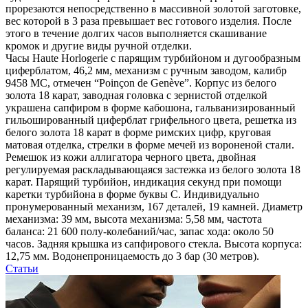
прорезаются непосредственно в массивной золотой заготовке,
вес которой в 3 раза превышает вес готового изделия. После
этого в течение долгих часов выполняется скашивание
кромок и другие виды ручной отделки.
Часы Haute Horlogerie с парящим турбийоном и дугообразным
циферблатом, 46,2 мм, механизм с ручным заводом, калибр
9458 MC, отмечен “Poinçon de Genève”. Корпус из белого
золота 18 карат, заводная головка с зернистой отделкой
украшена сапфиром в форме кабошона, гальванизированный
гильошированный циферблат грифельного цвета, решетка из
белого золота 18 карат в форме римских цифр, круговая
матовая отделка, стрелки в форме мечей из вороненой стали.
Ремешок из кожи аллигатора черного цвета, двойная
регулируемая раскладывающаяся застежка из белого золота 18
карат. Парящий турбийон, индикация секунд при помощи
каретки турбийона в форме буквы С. Индивидуально
пронумерованный механизм, 167 деталей, 19 камней. Диаметр
механизма: 39 мм, высота механизма: 5,58 мм, частота
баланса: 21 600 полу-колебаний/час, запас хода: около 50
часов. Задняя крышка из сапфирового стекла. Высота корпуса:
12,75 мм. Водонепроницаемость до 3 бар (30 метров).
Статьи