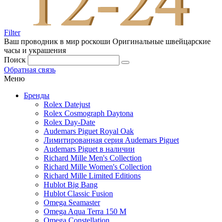
Filter
Ваш проводник в мир роскоши
Оригинальные швейцарские
часы и украшения
Поиск
Обратная связь
Меню
Бренды
Rolex Datejust
Rolex Cosmograph Daytona
Rolex Day-Date
Audemars Piguet Royal Oak
Лимитированная серия Audemars Piguet
Audemars Piguet в наличии
Richard Mille Men's Collection
Richard Mille Women's Collection
Richard Mille Limited Editions
Hublot Big Bang
Hublot Classic Fusion
Omega Seamaster
Omega Aqua Terra 150 M
Omega Constellation