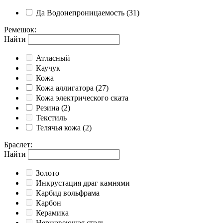
Да
Водонепроницаемость
(31)
Ремешок
:
Найти
Атласный
Каучук
Кожа
Кожа аллигатора
(27)
Кожа электрического ската
Резина
(2)
Текстиль
Телячья кожа
(2)
Браслет
:
Найти
Золото
Инкрустация драг камнями
Карбид вольфрама
Карбон
Керамика
Нержавеющая сталь