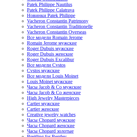
Patek Philippe Nautilus
Patek Philippe Calatrava
Новинки Patek Philippe
Vacheron Constantin Patrimony
Vacheron Constantin Traditionelle
Vacheron Constantin Overseas
Все модели Romain Jerome
Romain Jerome мужские
Roger Dubuis мужские
Roger Dubuis женские
Roger Dubuis Excalibur
Все модели Cvstos
Cvstos мужские
Все модели Louis Moinet
Louis Moinet мужские
Часы Jacob & Co мужские
Часы Jacob & Co женские
High Jewelry Masterpieces
Cartier мужские
Cartier женские
Creative jewelry watches
Часы Chopard мужские
Часы Сhopard женские
Часы Сhopard золотые
Breitling for Bentley