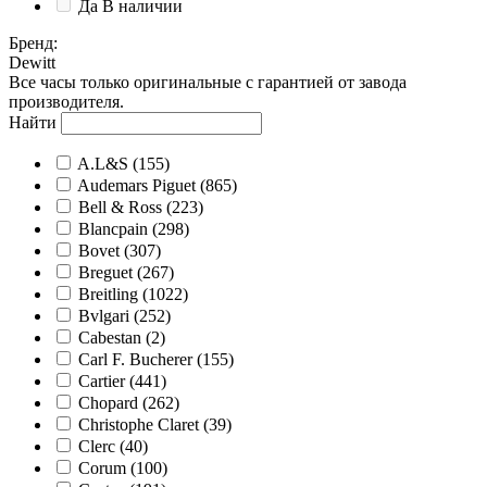
Да
В наличии
Бренд
:
Dewitt
Все часы только оригинальные с гарантией от завода
производителя.
Найти
A.L&S
(155)
Audemars Piguet
(865)
Bell & Ross
(223)
Blancpain
(298)
Bovet
(307)
Breguet
(267)
Breitling
(1022)
Bvlgari
(252)
Cabestan
(2)
Carl F. Bucherer
(155)
Cartier
(441)
Chopard
(262)
Christophe Claret
(39)
Clerc
(40)
Corum
(100)