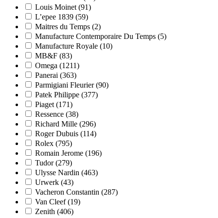
Louis Moinet
(91)
L’epee 1839
(59)
Maitres du Temps
(2)
Manufacture Contemporaire Du Temps
(5)
Manufacture Royale
(10)
MB&F
(83)
Omega
(1211)
Panerai
(363)
Parmigiani Fleurier
(90)
Patek Philippe
(377)
Piaget
(171)
Ressence
(38)
Richard Mille
(296)
Roger Dubuis
(114)
Rolex
(795)
Romain Jerome
(196)
Tudor
(279)
Ulysse Nardin
(463)
Urwerk
(43)
Vacheron Constantin
(287)
Van Cleef
(19)
Zenith
(406)