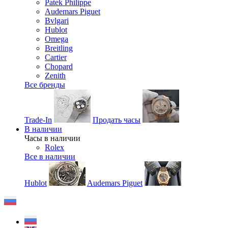
Patek Philippe
Audemars Piguet
Bvlgari
Hublot
Omega
Breitling
Cartier
Chopard
Zenith
Все бренды
Trade-In
Продать часы
В наличии
Часы в наличии
Rolex
Все в наличии
Hublot
Audemars Piguet