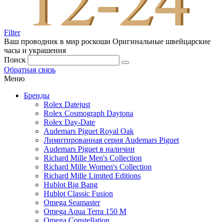
Filter
Ваш проводник в мир роскоши
Оригинальные швейцарские
часы и украшения
Поиск
Обратная связь
Меню
Бренды
Rolex Datejust
Rolex Cosmograph Daytona
Rolex Day-Date
Audemars Piguet Royal Oak
Лимитированная серия Audemars Piguet
Audemars Piguet в наличии
Richard Mille Men's Collection
Richard Mille Women's Collection
Richard Mille Limited Editions
Hublot Big Bang
Hublot Classic Fusion
Omega Seamaster
Omega Aqua Terra 150 M
Omega Constellation