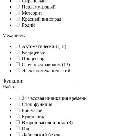
Сиреневый
Перламутровый
Метеорит
Красный виноград
Родий
Механизм
:
Автоматический
(18)
Кварцевый
Процессор
С ручным заводом
(13)
Электро-механический
Функции
:
Найти
24-часовая индикация времени
Cтоп-функция
Бой часов
Будильник
Второй часовой пояс
(3)
Год
Дайверский безель