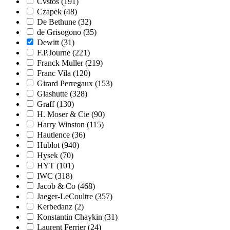
Cvstos
(191)
Czapek
(48)
De Bethune
(32)
de Grisogono
(35)
Dewitt
(31)
F.P.Journe
(221)
Franck Muller
(219)
Franc Vila
(120)
Girard Perregaux
(153)
Glashutte
(328)
Graff
(130)
H. Moser & Cie
(90)
Harry Winston
(115)
Hautlence
(36)
Hublot
(940)
Hysek
(70)
HYT
(101)
IWC
(318)
Jacob & Co
(468)
Jaeger-LeCoultre
(357)
Kerbedanz
(2)
Konstantin Chaykin
(31)
Laurent Ferrier
(24)