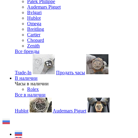
Patek Philippe
Audemars Piguet
Bvlgari
Hublot
Omega
Breitling
Cartier
Chopard
Zenith
Все бренды
Trade-In
Продать часы
В наличии
Часы в наличии
Rolex
Все в наличии
Hublot
Audemars Piguet