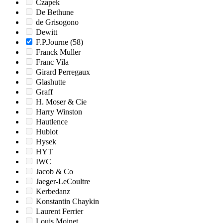
Czapek
De Bethune
de Grisogono
Dewitt
F.P.Journe
(58)
Franck Muller
Franc Vila
Girard Perregaux
Glashutte
Graff
H. Moser & Cie
Harry Winston
Hautlence
Hublot
Hysek
HYT
IWC
Jacob & Co
Jaeger-LeCoultre
Kerbedanz
Konstantin Chaykin
Laurent Ferrier
Louis Moinet