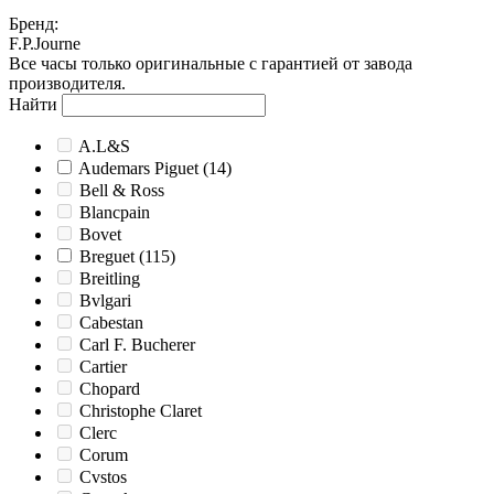
Бренд
:
F.P.Journe
Все часы только оригинальные с гарантией от завода
производителя.
Найти
A.L&S
Audemars Piguet
(14)
Bell & Ross
Blancpain
Bovet
Breguet
(115)
Breitling
Bvlgari
Cabestan
Carl F. Bucherer
Cartier
Chopard
Christophe Claret
Clerc
Corum
Cvstos