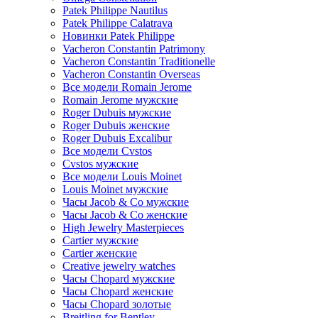
Patek Philippe Nautilus
Patek Philippe Calatrava
Новинки Patek Philippe
Vacheron Constantin Patrimony
Vacheron Constantin Traditionelle
Vacheron Constantin Overseas
Все модели Romain Jerome
Romain Jerome мужские
Roger Dubuis мужские
Roger Dubuis женские
Roger Dubuis Excalibur
Все модели Cvstos
Cvstos мужские
Все модели Louis Moinet
Louis Moinet мужские
Часы Jacob & Co мужские
Часы Jacob & Co женские
High Jewelry Masterpieces
Cartier мужские
Cartier женские
Creative jewelry watches
Часы Chopard мужские
Часы Сhopard женские
Часы Сhopard золотые
Breitling for Bentley