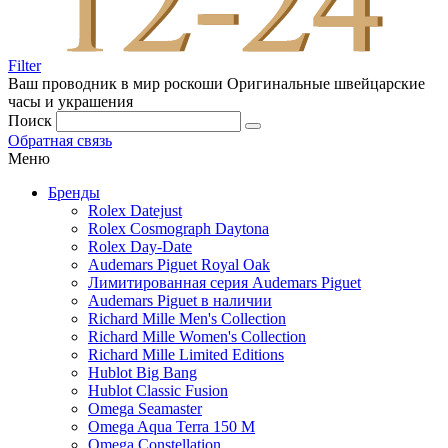
Filter
Ваш проводник в мир роскоши
Оригинальные швейцарские
часы и украшения
Поиск
Обратная связь
Меню
Бренды
Rolex Datejust
Rolex Cosmograph Daytona
Rolex Day-Date
Audemars Piguet Royal Oak
Лимитированная серия Audemars Piguet
Audemars Piguet в наличии
Richard Mille Men's Collection
Richard Mille Women's Collection
Richard Mille Limited Editions
Hublot Big Bang
Hublot Classic Fusion
Omega Seamaster
Omega Aqua Terra 150 M
Omega Constellation